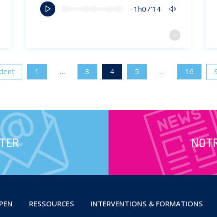
-1h07‘14
dent
1
…
3
4
5
…
16
TER
NOT
OPEN
RESSOURCES
INTERVENTIONS & FORMATIONS