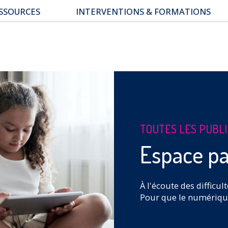
SSOURCES
INTERVENTIONS & FORMATIONS
pace parents
ssiers thématiques
s études
TOUTES LES PUBL
Espace pa
À l'écoute des difficul
Pour que le numérique