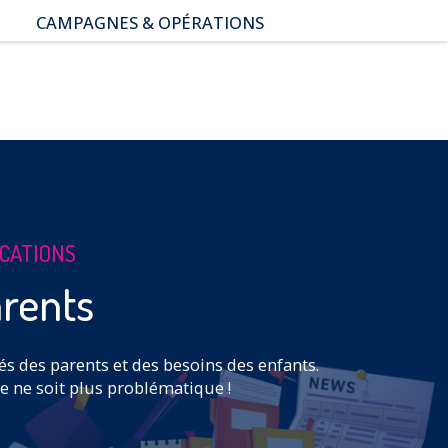
CAMPAGNES & OPÉRATIONS
SNAP – Sexualité, Numérique,
Adolescence & Prévention
NUAJE : NUmérique et
Appropriation par la Jeunesse
Parents Sentinelles des
écrans
Pari Risqué : Prévenir
l’addiction aux jeux d’argent
en ligne
ICATIONS
rents
tés des parents et des besoins des enfants.
 ne soit plus problématique !