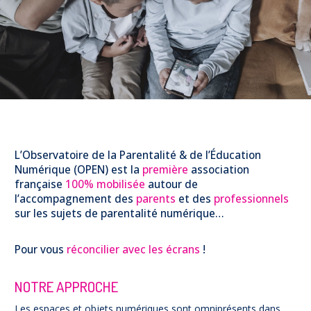
Prévention
NUAJE : NUmérique et Appropriation par la Jeunesse
Parents Sentinelles des écrans
Pari Risqué : Prévenir l’addiction aux jeux d’argent en
ligne
Contact
Newsletter
Espace presse
L’Observatoire de la Parentalité & de l’Éducation
Numérique (OPEN) est la
première
association
française
100% mobilisée
autour de
l’accompagnement des
parents
et des
professionnels
sur les sujets de parentalité numérique…
Pour vous
réconcilier avec les écrans
!
NOTRE APPROCHE​​
Les espaces et objets numériques sont omniprésents dans