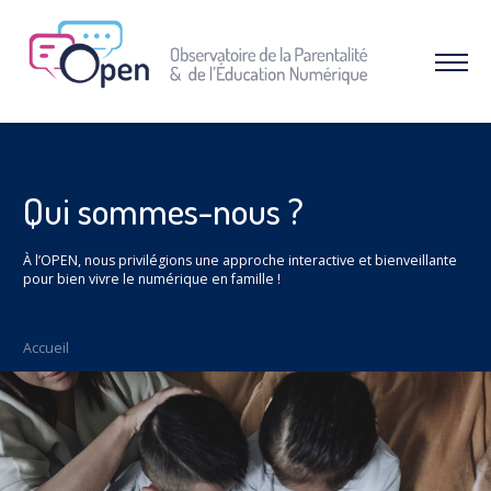
Aller
au
menu
Afficher
|
le
Aller
menu
au
contenu
À PROPOS DE L’OPEN
Qui sommes-nous ?
Qui sommes-nous ?
Nos combats et réussites
À l’OPEN, nous privilégions une approche interactive et bienveillante
RESSOURCES
pour bien vivre le numérique en famille !
Espace parents
Dossiers thématiques
Accueil
Nos études
INTERVENTIONS & FORMATIONS
CAMPAGNES & OPÉRATIONS
SNAP – Sexualité, Numérique, Adolescence &