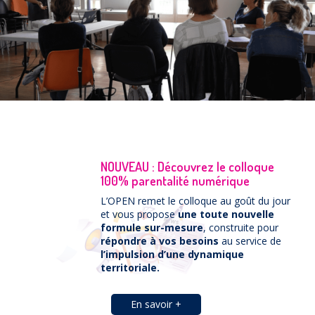
Prévention
NUAJE : NUmérique et Appropriation par la Jeunesse
Parents Sentinelles des écrans
Pari Risqué : Prévenir l’addiction aux jeux d’argent en
ligne
Contact
Newsletter
Espace presse
NOUVEAU : Découvrez le colloque
100% parentalité numérique
L’OPEN remet le colloque au goût du jour
et vous propose
une toute nouvelle
formule sur-mesure
, construite pour
répondre à vos besoins
au service de
l’impulsion d’une dynamique
territoriale.
En savoir +