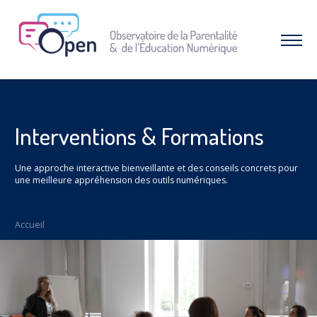
Aller
au
menu
Afficher
|
le
Aller
menu
au
contenu
À PROPOS DE L’OPEN
Qui sommes-nous ?
Interventions & Formations
Nos combats et réussites
Une approche interactive bienveillante et des conseils concrets pour
RESSOURCES
une meilleure appréhension des outils numériques.
Espace parents
Dossiers thématiques
Accueil
Nos études
INTERVENTIONS & FORMATIONS
CAMPAGNES & OPÉRATIONS
SNAP – Sexualité, Numérique, Adolescence &