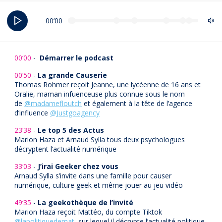
00‘00
00‘00
-
Démarrer le podcast
00‘50
-
La grande Causerie
Thomas Rohmer reçoit Jeanne, une lycéenne de 16 ans et
Oralie, maman infuenceuse plus connue sous le nom
de
@madamefloutch
et également à la tête de l’agence
d’influence
@Justgoagency
23‘38
-
Le top 5 des Actus
Marion Haza et Arnaud Sylla tous deux psychologues
décryptent l’actualité numérique
33‘03
-
J’irai Geeker chez vous
Arnaud Sylla s’invite dans une famille pour causer
numérique, culture geek et même jouer au jeu vidéo
49‘35
-
La geekothèque de l’invité
Marion Haza reçoit Mattéo, du compte Tiktok
@lapolitiquedemat
, sur lequel il décrypte l’actualité politique