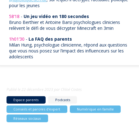
pour les jeunes
58‘18
-
Un jeu vidéo en 180 secondes
Bruno Berthier et Antoine Barsi psychologues cliniciens
relèvent le défi de vous décrypter Minecraft en 3min
1h01‘30
-
La FAQ des parents
Milan Hung, psychologue clinicienne, répond aux questions
que vous nous posez sur l’impact des influenceurs sur les
adolescents
Publié le
22 décembre 2023
par
Chloé Costes
Espace parents
Podcasts
Conseils et paroles d'expert
Numérique en famille
Réseaux sociaux