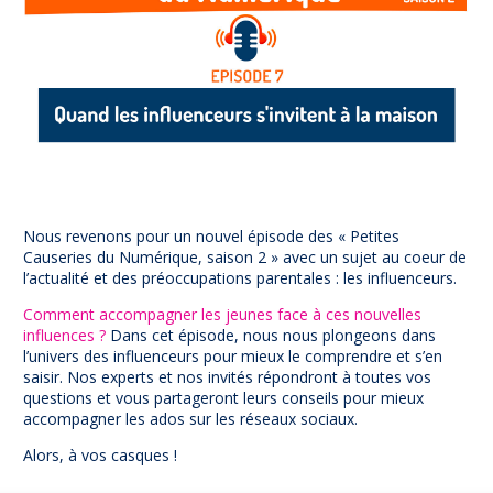
Prévention
NUAJE : NUmérique et Appropriation par la Jeunesse
Parents Sentinelles des écrans
Pari Risqué : Prévenir l’addiction aux jeux d’argent en
ligne
Contact
Newsletter
Espace presse
Nous revenons pour un nouvel épisode des « Petites
Causeries du Numérique, saison 2 » avec un sujet au coeur de
l’actualité et des préoccupations parentales : les influenceurs.
Comment accompagner les jeunes face à ces nouvelles
influences ?
Dans cet épisode, nous nous plongeons dans
l’univers des influenceurs pour mieux le comprendre et s’en
saisir. Nos experts et nos invités répondront à toutes vos
questions et vous partageront leurs conseils pour mieux
accompagner les ados sur les réseaux sociaux.
Alors, à vos casques !