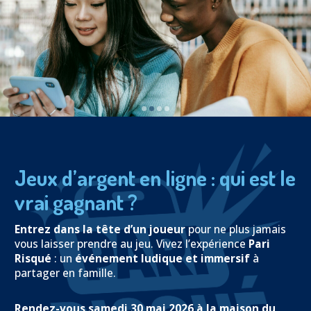
Prévention
NUAJE : NUmérique et Appropriation par la Jeunesse
Parents Sentinelles des écrans
Pari Risqué : Prévenir l’addiction aux jeux d’argent en
ligne
Contact
Newsletter
Espace presse
Jeux d’argent en ligne : qui est le
vrai gagnant ?
Entrez dans la tête d’un joueur
pour ne plus jamais
vous laisser prendre au jeu. Vivez l’expérience
Pari
Risqué
: un
événement ludique et immersif
à
partager en famille.
Rendez-vous samedi 30 mai 2026 à la maison du