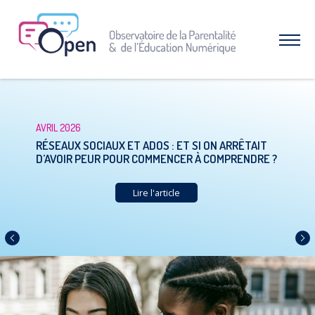
Aller
au
menu
Afficher
|
le
Aller
menu
au
contenu
À PROPOS DE L’OPEN
Qui sommes-nous ?
AVRIL 2026
RÉSEAUX SOCIAUX ET ADOS : ET SI ON ARRÊTAIT
Nos combats et réussites
D’AVOIR PEUR POUR COMMENCER À COMPRENDRE ?
RESSOURCES
Lire l'article
Espace parents
Dossiers thématiques
Nos études
Précédent
Suiva
INTERVENTIONS & FORMATIONS
CAMPAGNES & OPÉRATIONS
SNAP – Sexualité, Numérique, Adolescence &