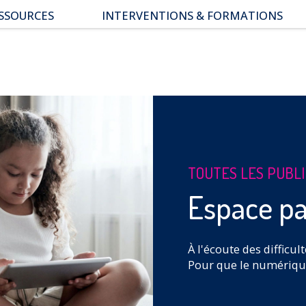
SSOURCES
INTERVENTIONS & FORMATIONS
pace parents
ssiers thématiques
s études
TOUTES LES PUBL
Espace pa
À l'écoute des difficul
Pour que le numérique