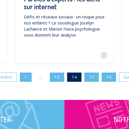
sur internet
Défis et réseaux sociaux : un risque pour
nos enfants ? Le sociologue Jocelyn
Lachance et Marion Haza psychologue
vous donnent leur analyse.
cédent
1
…
13
14
15
16
Su
TER
NOT