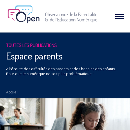
Aller
au
menu
Afficher
|
le
Aller
menu
au
contenu
À PROPOS DE L’OPEN
TOUTES LES PUBLICATIONS
Qui sommes-nous ?
Espace parents
Nos combats et réussites
À l'écoute des difficultés des parents et des besoins des enfants.
RESSOURCES
Pour que le numérique ne soit plus problématique !
Espace parents
Dossiers thématiques
Accueil
Nos études
INTERVENTIONS & FORMATIONS
CAMPAGNES & OPÉRATIONS
SNAP – Sexualité, Numérique, Adolescence &