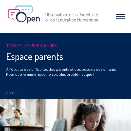
Aller
au
menu
Afficher
|
le
Aller
menu
au
contenu
À PROPOS DE L’OPEN
TOUTES LES PUBLICATIONS
Qui sommes-nous ?
Espace parents
Nos combats et réussites
À l'écoute des difficultés des parents et des besoins des enfants.
RESSOURCES
Pour que le numérique ne soit plus problématique !
Espace parents
Dossiers thématiques
Accueil
Nos études
INTERVENTIONS & FORMATIONS
CAMPAGNES & OPÉRATIONS
SNAP – Sexualité, Numérique, Adolescence &