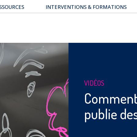
SSOURCES
INTERVENTIONS & FORMATIONS
pace parents
ssiers thématiques
s études
VIDÉOS
Comment 
publie de