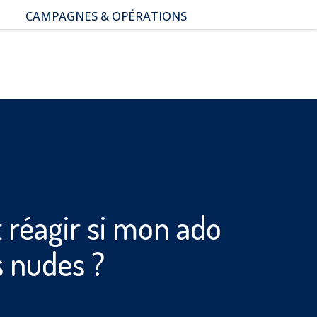
CAMPAGNES & OPÉRATIONS
SNAP – Sexualité, Numérique,
Adolescence & Prévention
NUAJE : NUmérique et
Appropriation par la Jeunesse
Parents Sentinelles des
écrans
Pari Risqué : Prévenir
l’addiction aux jeux d’argent
en ligne
réagir si mon ado
s nudes ?