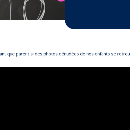
ant que parent si des photos dénudées de nos enfants se retrou