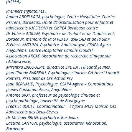
(HCFEA).
Premiers signataires :
Amina ABDELKRIM, psychologue, Centre Hospitalier Charles
Perrens, Bordeaux, Unité d’hospitalisation pour enfants et
adolescents (UPSILON) et CMPEA Bordeaux centre
Dr Valérie ADRIAN, Psychiatre de l’enfant et de l’adolescent,
Bordeaux, membre de la SFPEADA, d’ARCAD et de la SMP
Frédéric ANTUNA, Psychiatre. Addictologue, CSAPA Agora
Angoulême. Centre Hospitalier Camille Claudel
Association ARCAD (Association de recherche clinique sur
l’Adolescence)
Mirentxu BACQUERIE, directrice EPE IDF, Fil Santé Jeunes.
Jean-Claude BARBEAU, Psychologue clinicien CH Henri Laborit
Poitiers, Président de Cré-Action Psy‌
Joan BERNAUD, Psychologue, CSAPA Agora – Consultations
Jeunes Consommateurs, Angoulême
Antoine BIOY, professeur de psychologie clinique et
psychopathologie, université de Bourgogne
Frédéric BOUET, Coordonnateur – L’Agora-MDA, Maison Des
Adolescents des Deux-Sèvres
Dr Michaël BRUN, psychiatre, Bordeaux
Laetitia CANTON, psychologue, association Rénovation,
Bordeaux