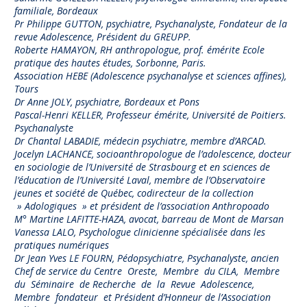
familiale, Bordeaux
Pr Philippe GUTTON, psychiatre, Psychanalyste, Fondateur de la
revue Adolescence, Président du GREUPP.
Roberte HAMAYON, RH anthropologue, prof. émérite Ecole
pratique des hautes études, Sorbonne, Paris.
Association HEBE (Adolescence psychanalyse et sciences affines),
Tours
Dr Anne JOLY, psychiatre, Bordeaux et Pons
Pascal-Henri KELLER, Professeur émérite, Université de Poitiers.
Psychanalyste
Dr Chantal LABADIE, médecin psychiatre, membre d’ARCAD.
Jocelyn LACHANCE, socioanthropologue de l’adolescence, docteur
en sociologie de l’Université de Strasbourg et en sciences de
l’éducation de l’Université Laval, membre de l’Observatoire
jeunes et société de Québec, codirecteur de la collection
» Adologiques » et président de l’association Anthropoado
M° Martine LAFITTE-HAZA, avocat, barreau de Mont de Marsan
Vanessa LALO, Psychologue clinicienne spécialisée dans les
pratiques numériques
Dr Jean Yves LE FOURN, Pédopsychiatre, Psychanalyste, ancien
Chef de service du Centre Oreste, Membre du CILA, Membre
du Séminaire de Recherche de la Revue Adolescence,
Membre fondateur et Président d’Honneur de l’Association