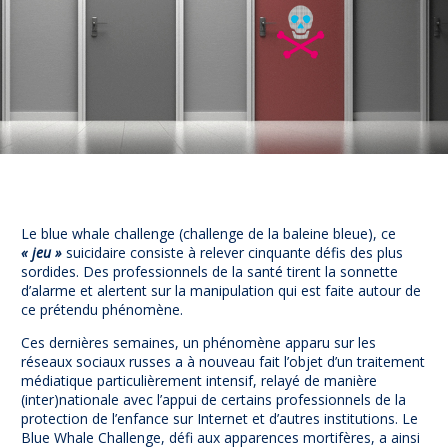
Prévention
NUAJE : NUmérique et Appropriation par la Jeunesse
Parents Sentinelles des écrans
Pari Risqué : Prévenir l’addiction aux jeux d’argent en
ligne
Contact
Newsletter
Espace presse
Le blue whale challenge (challenge de la baleine bleue), ce
« jeu »
suicidaire consiste à relever cinquante défis des plus
sordides.
Des professionnels de la santé tirent la sonnette
d’alarme et alertent sur la manipulation qui est faite autour de
ce prétendu phénomène.
Ces dernières semaines, un phénomène apparu sur les
réseaux sociaux russes a à nouveau fait l’objet d’un traitement
médiatique particulièrement intensif, relayé de manière
(inter)nationale avec l’appui de certains professionnels de la
protection de l’enfance sur Internet et d’autres institutions. Le
Blue Whale Challenge, défi aux apparences mortifères, a ainsi