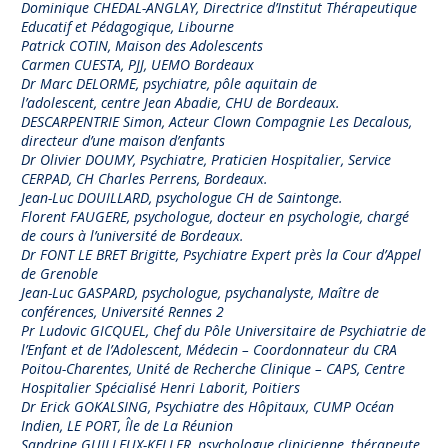
Dominique CHEDAL-ANGLAY, Directrice d’Institut Thérapeutique
Educatif et Pédagogique, Libourne
Patrick COTIN, Maison des Adolescents
Carmen CUESTA, PJJ, UEMO Bordeaux
Dr Marc DELORME, psychiatre, pôle aquitain de
l’adolescent, centre Jean Abadie, CHU de Bordeaux.
DESCARPENTRIE Simon, Acteur Clown Compagnie Les Decalous,
directeur d’une maison d’enfants
Dr Olivier DOUMY, Psychiatre, Praticien Hospitalier, Service
CERPAD, CH Charles Perrens, Bordeaux.
Jean-Luc DOUILLARD, psychologue CH de Saintonge.
Florent FAUGERE, psychologue, docteur en psychologie, chargé
de cours à l’université de Bordeaux.
Dr FONT LE BRET Brigitte, Psychiatre Expert près la Cour d’Appel
de Grenoble
Jean-Luc GASPARD, psychologue, psychanalyste, Maître de
conférences, Université Rennes 2
Pr Ludovic GICQUEL, Chef du Pôle Universitaire de Psychiatrie de
l’Enfant et de l’Adolescent, Médecin – Coordonnateur du CRA
Poitou-Charentes, Unité de Recherche Clinique – CAPS, Centre
Hospitalier Spécialisé Henri Laborit, Poitiers
Dr Erick GOKALSING, Psychiatre des Hôpitaux, CUMP Océan
Indien, LE PORT, Île de La Réunion
Sandrine GUILLEUX-KELLER, psychologue clinicienne, thérapeute