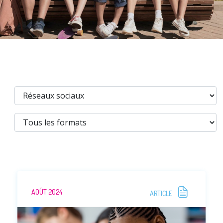
Prévention
NUAJE : NUmérique et Appropriation par la Jeunesse
Parents Sentinelles des écrans
Pari Risqué : Prévenir l’addiction aux jeux d’argent en
ligne
Contact
Newsletter
Espace presse
AOÛT 2024
ARTICLE