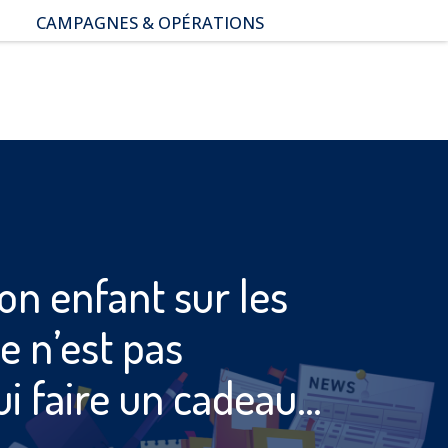
CAMPAGNES & OPÉRATIONS
SNAP – Sexualité, Numérique,
Adolescence & Prévention
NUAJE : NUmérique et
Appropriation par la Jeunesse
Parents Sentinelles des
écrans
Pari Risqué : Prévenir
l’addiction aux jeux d’argent
en ligne
on enfant sur les
e n’est pas
ui faire un cadeau…