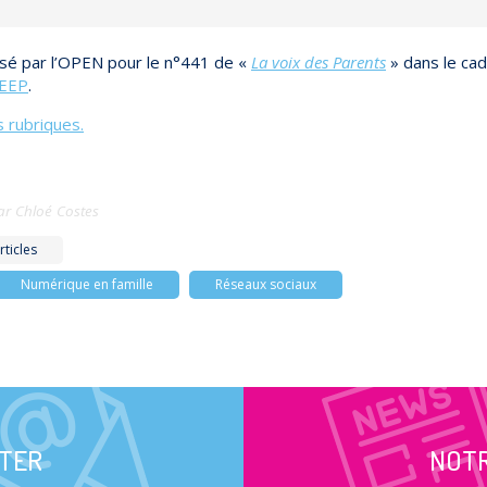
lisé par l’OPEN pour le n°441 de «
La voix des Parents
» dans le ca
EEP
.
 rubriques.
ar
Chloé Costes
rticles
Numérique en famille
Réseaux sociaux
TER
NOT