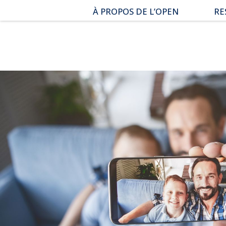
Aller
À PROPOS DE L’OPEN
RE
au
menu
Qui sommes-nous ?
Es
|
Nos combats et réussites
Do
Aller
au
No
contenu