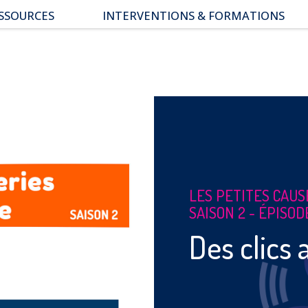
SSOURCES
INTERVENTIONS & FORMATIONS
pace parents
ssiers thématiques
s études
LES PETITES CAU
SAISON 2 - ÉPISOD
Des clics 