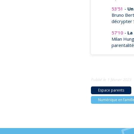
53‘51
-
Un
Bruno Bert
décrypter
57‘10
-
La
Milan Hung
parentalit
Publié le
1 février 2023
Espace parents
Numérique en famill