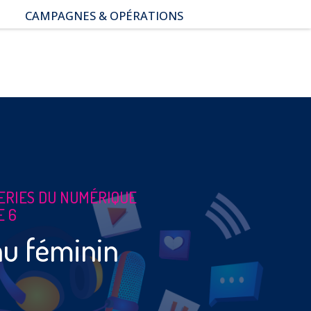
CAMPAGNES & OPÉRATIONS
SNAP – Sexualité, Numérique,
Adolescence & Prévention
NUAJE : NUmérique et
Appropriation par la Jeunesse
Parents Sentinelles des
écrans
Pari Risqué : Prévenir
l’addiction aux jeux d’argent
en ligne
SERIES DU NUMÉRIQUE
E 6
au féminin