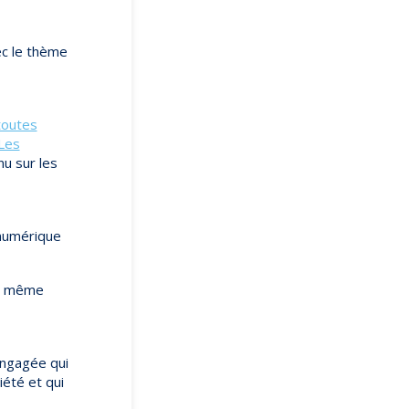
ec le thème
toutes
Les
nu sur les
 numérique
et même
engagée qui
été et qui