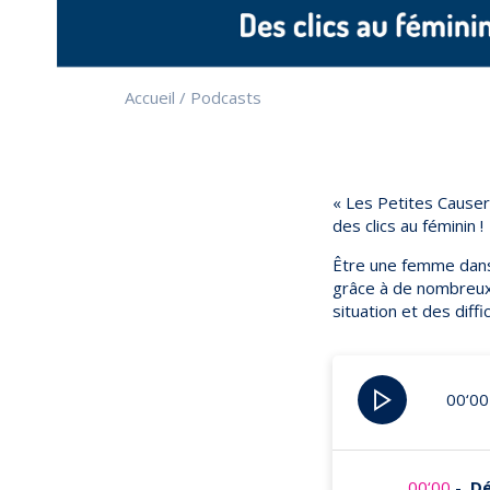
Accueil
/
Podcasts
« Les Petites Causeri
des clics au féminin !
Être une femme dans
grâce à de nombreu
situation et des dif
00‘00
00‘00
-
Dé