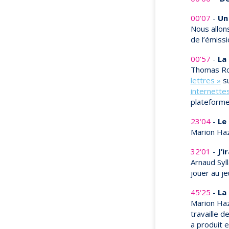
00‘07
-
Un 
Nous allons
de l’émissi
00‘57
-
La
Thomas Roh
lettres »
su
internette
plateform
23‘04
-
Le
Marion Haz
32‘01
-
J’i
Arnaud Syl
jouer au je
45‘25
-
La
Marion Haza
travaille 
a produit e