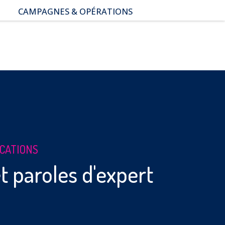
CAMPAGNES & OPÉRATIONS
SNAP – Sexualité, Numérique,
Adolescence & Prévention
NUAJE : NUmérique et
Appropriation par la Jeunesse
Parents Sentinelles des
écrans
Pari Risqué : Prévenir
l’addiction aux jeux d’argent
en ligne
ICATIONS
t paroles d'expert