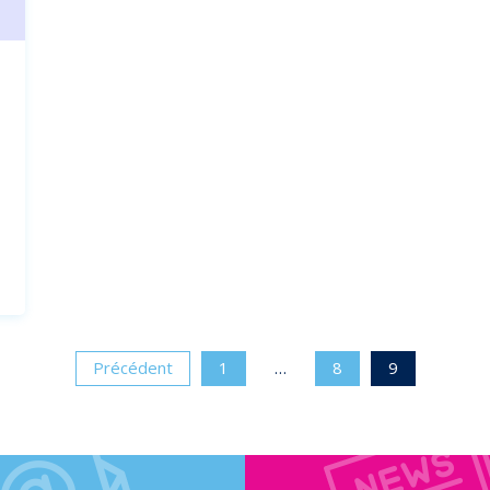
Précédent
1
…
8
9