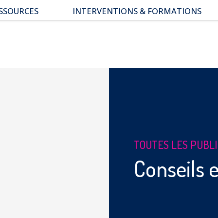
SSOURCES
INTERVENTIONS & FORMATIONS
pace parents
ssiers thématiques
s études
TOUTES LES PUBL
Conseils e