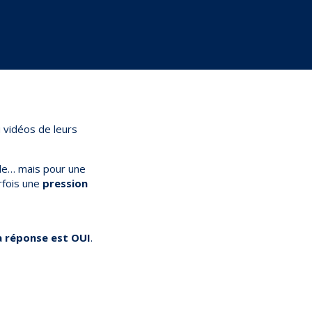
 vidéos de leurs
lle… mais pour une
rfois une
pression
a réponse est OUI
.