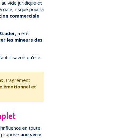
au vide juridique et
ciale, risque pour la
ation commerciale
Studer,
a été
ger les mineurs des
aut-il savoir qu’elle
t.
L’agrément
bre émotionnel et
mplet
l’influence en toute
N propose
une série