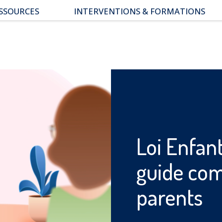
SSOURCES
INTERVENTIONS & FORMATIONS
pace parents
ssiers thématiques
s études
Loi Enfant
guide com
parents