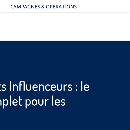
CAMPAGNES & OPÉRATIONS
SNAP – Sexualité, Numérique,
Adolescence & Prévention
NUAJE : NUmérique et
Appropriation par la Jeunesse
Parents Sentinelles des
écrans
Pari Risqué : Prévenir
l’addiction aux jeux d’argent
en ligne
s Influenceurs : le
plet pour les