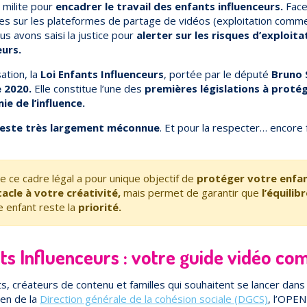
milite pour
encadrer le travail des enfants influenceurs.
Face 
s sur les plateformes de partage de vidéos (exploitation commer
ous avons saisi la justice pour
alerter sur les risques d’exploit
eurs.
ation, la
Loi Enfants Influenceurs
, portée par le député
Bruno 
 2020.
Elle constitue l’une des
premières législations à proté
ie de l’influence.
reste très largement méconnue
. Et pour la respecter… encore f
e ce cadre légal a pour unique objectif de
protéger votre enfan
acle à votre créativité,
mais permet de garantir que
l’équili
 enfant reste la
priorité.
ts Influenceurs : votre guide vidéo co
s, créateurs de contenu et familles qui souhaitent se lancer dans 
ien de la
Direction générale de la cohésion sociale (DGCS)
, l’OPE