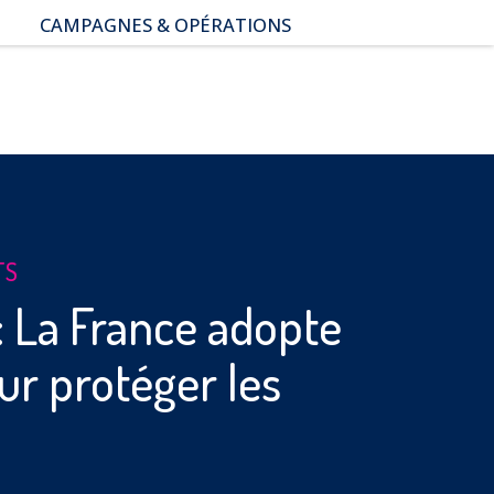
CAMPAGNES & OPÉRATIONS
SNAP – Sexualité, Numérique,
Adolescence & Prévention
NUAJE : NUmérique et
Appropriation par la Jeunesse
Parents Sentinelles des
écrans
Pari Risqué : Prévenir
l’addiction aux jeux d’argent
en ligne
TS
: La France adopte
ur protéger les