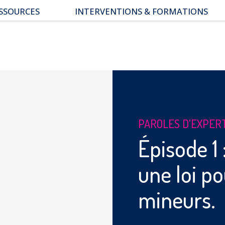
SSOURCES
INTERVENTIONS & FORMATIONS
pace parents
ssiers thématiques
s études
PAROLES D'EXPER
Épisode 1 
une loi po
mineurs.