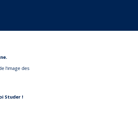
gne.
de l’image des
i Studer !