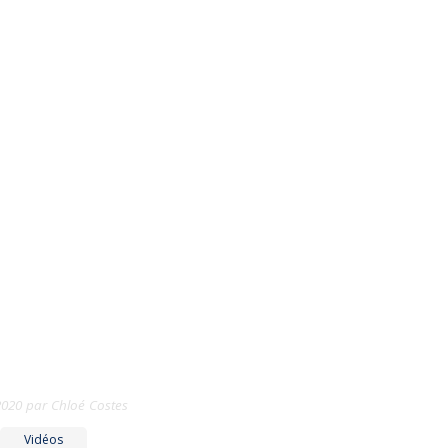
2020
par
Chloé Costes
Vidéos