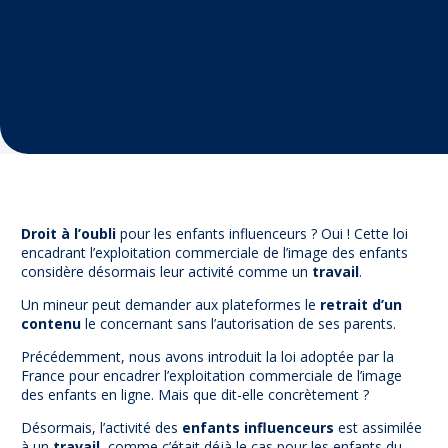
Prévention
NUAJE : NUmérique et Appropriation par la Jeunesse
Parents Sentinelles des écrans
Pari Risqué : Prévenir l’addiction aux jeux d’argent en
ligne
Contact
Newsletter
Espace presse
Droit à l’oubli
pour les enfants influenceurs ? Oui ! Cette loi
encadrant l’exploitation commerciale de l’image des enfants
considère désormais leur activité comme un
travail
.
Un mineur peut demander aux plateformes le
retrait d’un
contenu
le concernant sans l’autorisation de ses parents.
Précédemment, nous avons introduit la loi adoptée par la
France pour encadrer l’exploitation commerciale de l’image
des enfants en ligne. Mais que dit-elle concrètement ?
Désormais, l’activité des
enfants influenceurs
est assimilée
à un
travail
, comme c’était déjà le cas pour les enfants du