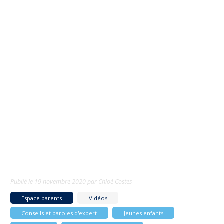
Publié le
19 novembre 2020
par
Chloé Costes
Espace parents
Vidéos
Conseils et paroles d'expert
Jeunes enfants