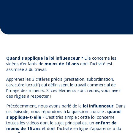
Prévention
NUAJE : NUmérique et Appropriation par la Jeunesse
Parents Sentinelles des écrans
Pari Risqué : Prévenir l’addiction aux jeux d’argent en
ligne
Contact
Newsletter
Quand s’applique la loi influenceur ?
Elle concerne les
Espace presse
vidéos d’enfants de
moins de 16 ans
dont l’activité est
assimilée à du travail.
Apprenez les 3 critères précis (prestation, subordination,
caractère lucratif) qui définissent le travail commercial de
l’image des mineurs. Si ces éléments sont réunis, vous avez
des règles à respecter !
Précédemment, nous avons parlé de la
loi influenceur
. Dans
cet épisode, nous répondons à la question cruciale :
quand
s’applique-t-elle
? C’est très simple : cette loi concerne
toutes les vidéos dont le sujet principal est un
enfant de
moins de 16 ans
et dont l’activité en ligne s’apparente à du