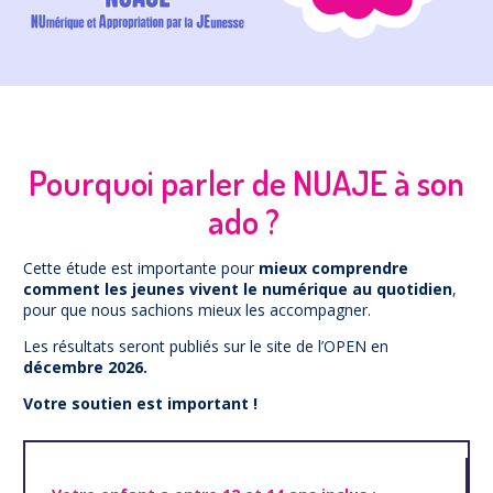
Prévention
NUAJE : NUmérique et Appropriation par la Jeunesse
Parents Sentinelles des écrans
Pari Risqué : Prévenir l’addiction aux jeux d’argent en
ligne
Contact
Pourquoi parler de NUAJE à son
Newsletter
ado ?
Espace presse
Cette étude est importante pour
mieux comprendre
comment les jeunes vivent le numérique au quotidien
,
pour que nous sachions mieux les accompagner.
Les résultats seront publiés sur le site de l’OPEN en
décembre 2026.
Votre soutien est important !