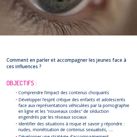
Prévention
NUAJE : NUmérique et Appropriation par la Jeunesse
Parents Sentinelles des écrans
Pari Risqué : Prévenir l’addiction aux jeux d’argent en
ligne
Contact
Newsletter
Comment en parler et accompagner les jeunes face à
Espace presse
ces influences ?
OBJECTIFS :
Comprendre l’impact des contenus choquants
Développer l’esprit critique des enfants et adolescents
face aux représentations véhiculées par la pornographie
en ligne et les “nouveaux codes” de séduction
engendrés par les réseaux sociaux
Identifier des situations à risque et savoir y répondre :
nudes, monétisation de contenus sexualisés, ….
Développer une stratégie d’accompagnement