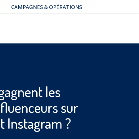
CAMPAGNES & OPÉRATIONS
SNAP – Sexualité, Numérique,
Adolescence & Prévention
NUAJE : NUmérique et
Appropriation par la Jeunesse
Parents Sentinelles des
écrans
Pari Risqué : Prévenir
l’addiction aux jeux d’argent
en ligne
gagnent les
nfluenceurs sur
t Instagram ?