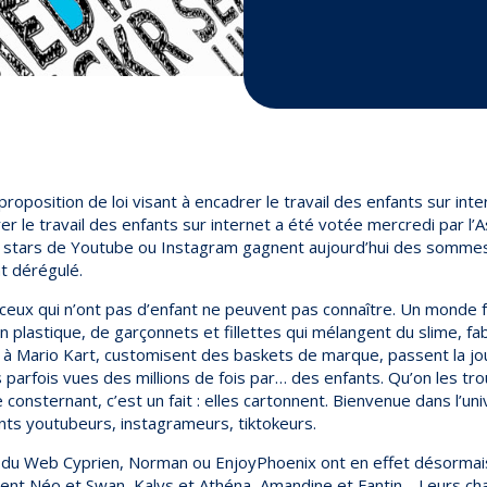
position de loi visant à encadrer le travail des enfants sur inte
rer le travail des enfants sur internet a été votée mercredi par l
es stars de Youtube ou Instagram gagnent aujourd’hui des somme
t dérégulé.
ceux qui n’ont pas d’enfant ne peuvent pas connaître. Un monde fa
 plastique, de garçonnets et fillettes qui mélangent du slime, fa
nt à Mario Kart, customisent des baskets de marque, passent la j
 parfois vues des millions de fois par… des enfants. Qu’on les t
e consternant, c’est un fait : elles cartonnent. Bienvenue dans l’un
ants youtubeurs, instagrameurs, tiktokeurs.
 du Web Cyprien, Norman ou EnjoyPhoenix ont en effet désormais 
ellent Néo et Swan, Kalys et Athéna, Amandine et Fantin… Leurs c