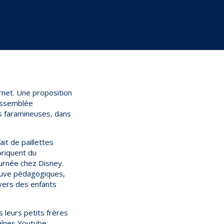
rnet.
Une proposition
’Assemblée
s faramineuses, dans
it de paillettes
briquent du
ournée chez Disney.
rouve pédagogiques,
ivers des enfants
leurs petits frères
haînes Youtube