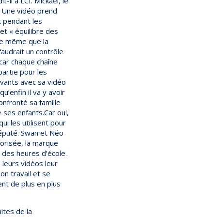
il à LCI. Mickaël, le
 « Une vidéo prend
t pendant les
let « équilibre des
ve même que la
 faudrait un contrôle
 car chaque chaîne
artie pour les
evants avec sa vidéo
u’enfin il va y avoir
onfronté sa famille
ses enfants.Car oui,
ui les utilisent pour
 député. Swan et Néo
sorisée, la marque
s des heures d’école.
 leurs vidéos leur
son travail et se
ent de plus en plus
ites de la