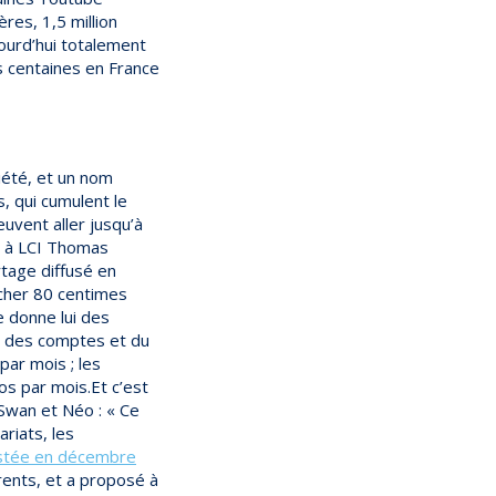
res, 1,5 million
ourd’hui totalement
s centaines en France
ciété, et un nom
s, qui cumulent le
uvent aller jusqu’à
e à LCI Thomas
tage diffusé en
ucher 80 centimes
e donne lui des
on des comptes et du
ar mois ; les
s par mois.Et c’est
Swan et Néo : « Ce
ariats, les
postée en décembre
rents, et a proposé à