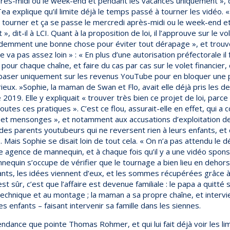
ès-midi ou le week-end et pendant les vacances uniquement », dit-
ea explique qu’il limite déjà le temps passé à tourner les vidéo.
 tourner et ça se passe le mercredi après-midi ou le week-end e
 dit-il à LCI. Quant à la proposition de loi, il l’approuve sur le vo
évidemment une bonne chose pour éviter tout dérapage », et trou
e va pas assez loin » : « En plus d’une autorisation préfectorale il
pour chaque chaîne, et faire du cas par cas sur le volet financier,
 baser uniquement sur les revenus YouTube pour en bloquer une p
ieux. »Sophie, la maman de Swan et Flo, avait elle déjà pris les d
19. Elle y expliquait « trouver très bien ce projet de loi, parce q
tes ces pratiques ». C’est ce flou, assurait-elle en effet, qui a c
et mensonges », et notamment aux accusations d’exploitation de 
te des parents youtubeurs qui ne reversent rien à leurs enfants, et q
 Mais Sophie se disait loin de tout cela. « On n’a pas attendu le
ne agence de mannequin, et à chaque fois qu’il y a une vidéo spon
nnequin s’occupe de vérifier que le tournage a bien lieu en dehor
ants, les idées viennent d’eux, et les sommes récupérées grâce à
st sûr, c’est que l’affaire est devenue familiale : le papa a quitté 
technique et au montage ; la maman a sa propre chaîne, et intervi
s enfants – faisant intervenir sa famille dans les siennes.
tendance que pointe Thomas Rohmer, et qui lui fait déjà voir les lim