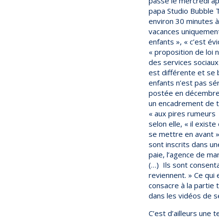
passe le mercredi apr
papa Studio Bubble T
environ 30 minutes à
vacances uniquement »,
enfants », « c’est 
« proposition de loi n
des services sociaux 
est différente et se
enfants n’est pas sér
postée en décembre 20
un encadrement de tou
« aux pires rumeurs 
selon elle, « il exis
se mettre en avant ».
sont inscrits dans u
paie, l’agence de ma
(…) Ils sont consent
reviennent. » Ce qui e
consacre à la partie 
dans les vidéos de se
C’est d’ailleurs une 