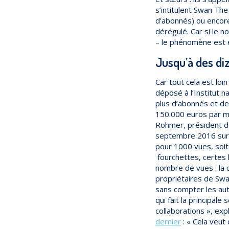
s’intitulent Swan The
d’abonnés) ou encore
dérégulé. Car si le 
– le phénomène est e
Jusqu’à des di
Car tout cela est loi
déposé à l’Institut n
plus d’abonnés et de
150.000 euros par m
Rohmer, président de
septembre 2016 sur M
pour 1000 vues, soit 
fourchettes, certes 
nombre de vues : la 
propriétaires de Swa
sans compter les aut
qui fait la principal
collaborations », exp
dernier
: « Cela veut