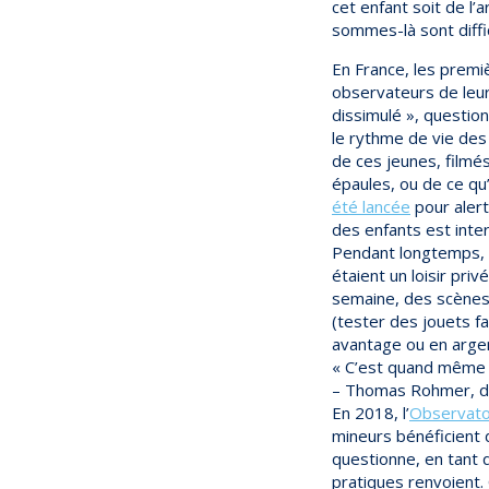
cet enfant soit de l’
sommes-là sont diffic
En France, les premi
observateurs de leu
dissimulé », question
le rythme de vie des
de ces jeunes, filmé
épaules, ou de ce qu
été lancée
pour alert
des enfants est inter
Pendant longtemps, l
étaient un loisir pri
semaine, des scènes 
(tester des jouets f
avantage ou en argent
« C’est quand même –
– Thomas Rohmer, de 
En 2018, l’
Observatoi
mineurs bénéficient 
questionne, en tant q
pratiques renvoient.