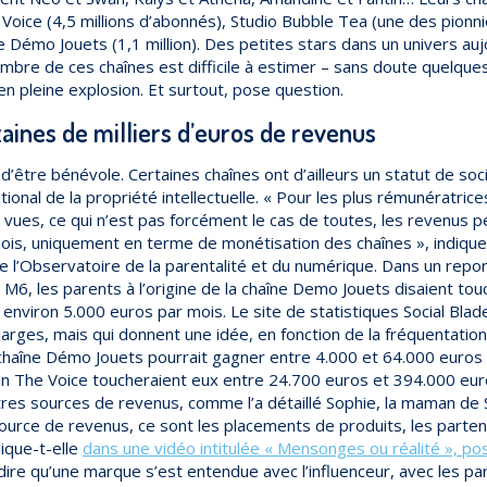
 Voice (4,5 millions d’abonnés), Studio Bubble Tea (une des pionniè
 Démo Jouets (1,1 million). Des petites stars dans un univers auj
nombre de ces chaînes est difficile à estimer – sans doute quelque
n pleine explosion. Et surtout, pose question.
zaines de milliers d’euros de revenus
n d’être bénévole. Certaines chaînes ont d’ailleurs un statut de so
ational de la propriété intellectuelle. « Pour les plus rémunératrice
 vues, ce qui n’est pas forcément le cas de toutes, les revenus pe
ois, uniquement en terme de monétisation des chaînes », indiqu
 l’Observatoire de la parentalité et du numérique. Dans un repor
6, les parents à l’origine de la chaîne Demo Jouets disaient to
environ 5.000 euros par mois. Le site de statistiques Social Blad
larges, mais qui donnent une idée, en fonction de la fréquentati
chaîne Démo Jouets pourrait gagner entre 4.000 et 64.000 euros p
n The Voice toucheraient eux entre 24.700 euros et 394.000 euro
res sources de revenus, comme l’a détaillé Sophie, la maman de 
e source de revenus, ce sont les placements de produits, les parten
lique-t-elle
dans une vidéo intitulée « Mensonges ou réalité », 
 dire qu’une marque s’est entendue avec l’influenceur, avec les pa