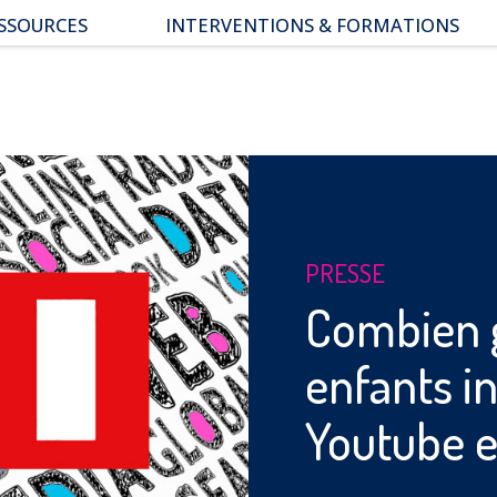
SSOURCES
INTERVENTIONS & FORMATIONS
pace parents
ssiers thématiques
s études
PRESSE
Combien 
enfants i
Youtube e