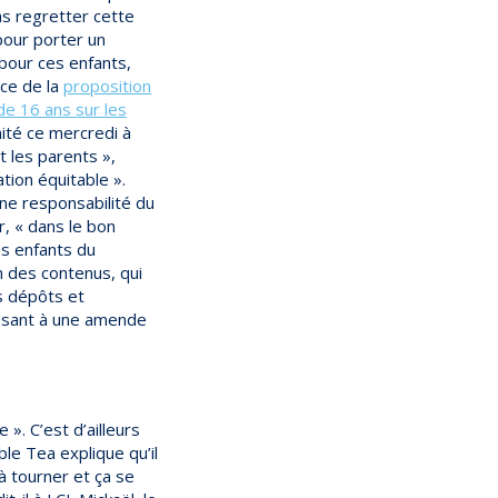
as regretter cette
pour porter un
 pour ces enfants,
nce de la
proposition
de 16 ans sur les
ité ce mercredi à
t les parents »,
tion équitable ».
ne responsabilité du
r, « dans le bon
es enfants du
on des contenus, qui
es dépôts et
posant à une amende
». C’est d’ailleurs
ble Tea explique qu’il
à tourner et ça se