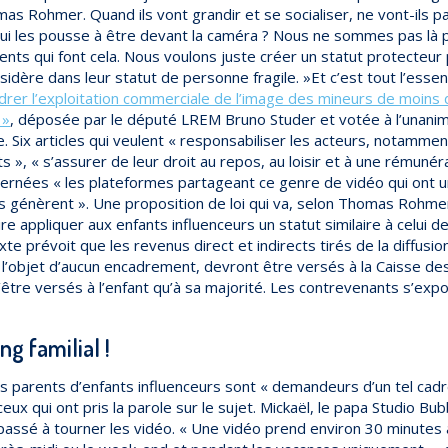
mas Rohmer. Quand ils vont grandir et se socialiser, ne vont-ils p
qui les pousse à être devant la caméra ? Nous ne sommes pas là 
ents qui font cela. Nous voulons juste créer un statut protecteur
nsidère dans leur statut de personne fragile. »Et c’est tout l’esse
adrer l’exploitation commerciale de l’image des mineurs de moins 
 »
, déposée par le député LREM Bruno Studer et votée à l’unanim
. Six articles qui veulent « responsabiliser les acteurs, notammen
s », « s’assurer de leur droit au repos, au loisir et à une rémunéra
rnées « les plateformes partageant ce genre de vidéo qui ont u
ils génèrent ». Une proposition de loi qui va, selon Thomas Rohme
ire appliquer aux enfants influenceurs un statut similaire à celui d
exte prévoit que les revenus direct et indirects tirés de la diffusi
nt l’objet d’aucun encadrement, devront être versés à la Caisse d
’être versés à l’enfant qu’à sa majorité. Les contrevenants s’ex
ng familial !
s parents d’enfants influenceurs sont « demandeurs d’un tel cadre 
eux qui ont pris la parole sur le sujet. Mickaël, le papa Studio Bub
 passé à tourner les vidéo. « Une vidéo prend environ 30 minutes 