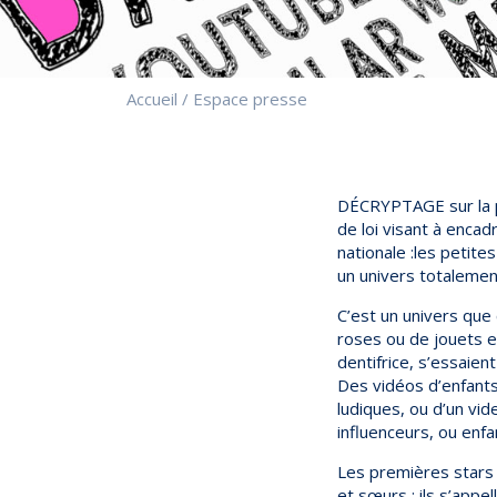
Accueil
/
Espace presse
DÉCRYPTAGE sur la pro
de loi visant à encad
nationale :les petit
un univers totalemen
C’est un univers que 
roses ou de jouets en
dentifrice, s’essaie
Des vidéos d’enfants
ludiques, ou d’un vid
influenceurs, ou enf
Les premières stars
et sœurs : ils s’app