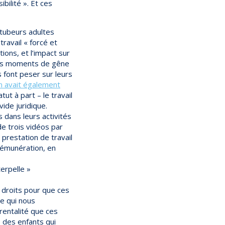
bilité ». Et ces
utubeurs adultes
travail « forcé et
ions, et l’impact sur
r les moments de gêne
s font peser sur leurs
on avait également
ut à part – le travail
vide juridique.
 dans leurs activités
de trois vidéos par
prestation de travail
 rémunération, en
erpelle »
s droits pour que ces
e qui nous
arentalité que ces
 des enfants qui