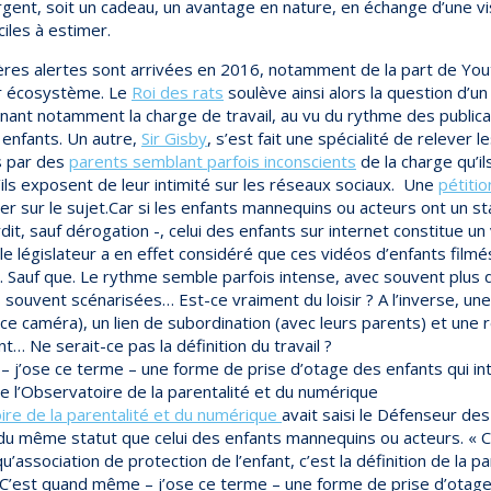
argent, soit un cadeau, un avantage en nature, en échange d’une visi
iles à estimer.
ères alertes sont arrivées en 2016, notamment de la part de Yo
r écosystème. Le
Roi des rats
soulève ainsi alors la question d’un 
nant notamment la charge de travail, au vu du rythme des publicat
 enfants. Un autre,
Sir Gisby
, s’est fait une spécialité de releve
s par des
parents semblant parfois inconscients
de la charge qu’il
’ils exposent de leur intimité sur les réseaux sociaux. Une
pétiti
er sur le sujet.Car si les enfants mannequins ou acteurs ont un stat
dit, sauf dérogation -, celui des enfants sur internet constitue un 
e législateur a en effet considéré que ces vidéos d’enfants filmés
vé. Sauf que. Le rythme semble parfois intense, avec souvent plus 
souvent scénarisées… Est-ce vraiment du loisir ? A l’inverse, une 
ace caméra), un lien de subordination (avec leurs parents) et une
… Ne serait-ce pas la définition du travail ?
 j’ose ce terme – une forme de prise d’otage des enfants qui int
l’Observatoire de la parentalité et du numérique
re de la parentalité et du numérique
avait saisi le Défenseur de
du même statut que celui des enfants mannequins ou acteurs. « C
u’association de protection de l’enfant, c’est la définition de la p
 C’est quand même – j’ose ce terme – une forme de prise d’otage