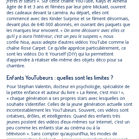
frères et sœurs ».
Sur cette chaîne YouTube, Kalys et Athéna
âgée de 8 et 3 ans et filmées par leur père Mickaël, ouvrent
des cadeaux devant la caméra. Au départ, elles ont
commencé avec des Kinder Surprise et se filment désormais,
devant plus de 640 000 abonnés, en ouvrant des paquets que
les marques leur envoient.
« On aime découvrir avec elles ce
qu’il y a aura l’intérieur, c’est un peu le suspens »,
nous
confie Noa, aussi adepte d’autres vidéos YouTube comme la
chaîne Rose Carpet. Ce qu’elle apprécie particulièrement, ce
sont les vidéos Do It Yourself (DIY) qui lui permettent
d’apprendre à réaliser elle-même des objets déco pour sa
chambre.
Enfants YouTubeurs : quelles sont les limites ?
Pour Stephan Valentin, docteur en psychologie, spécialiste de
la petite enfance et auteur du livre « La Reine, c’est moi ! »,
« chaque génération a ses propres stars avec lesquelles on
souhaite s’identifier. Celles de la jeune génération actuelle sont
incontestablement les YouTubeurs. Souvent, ces vidéos sont
créatives, drôles, et intelligentes. Quand des enfants très
jeunes postent des vidéos d’eux-mêmes sur Internet, c’est un
peu comme les enfants star au cinéma ou à la
télévision ». Sans compter qu’aujourd’hui, les modes de