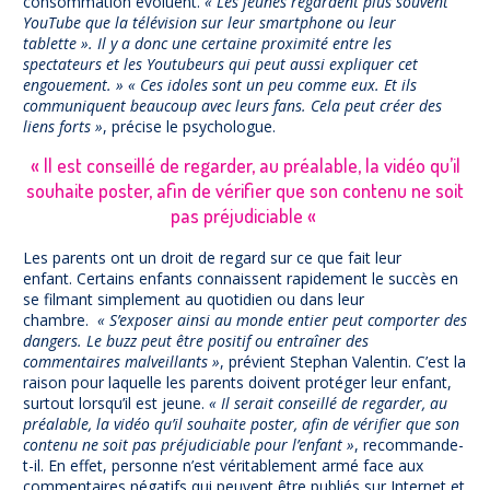
consommation évoluent.
« Les jeunes regardent plus souvent
YouTube que la télévision sur leur smartphone ou leur
tablette ». Il y a donc une certaine proximité entre les
spectateurs et les Youtubeurs qui peut aussi expliquer cet
engouement. » « Ces idoles sont un peu comme eux. Et ils
communiquent beaucoup avec leurs fans. Cela peut créer des
liens forts »
, précise le psychologue.
« Il est conseillé de regarder, au préalable, la vidéo qu’il
souhaite poster, afin de vérifier que son contenu ne soit
pas préjudiciable «
Les parents ont un droit de regard sur ce que fait leur
enfant. Certains enfants connaissent rapidement le succès en
se filmant simplement au quotidien ou dans leur
chambre.
« S’exposer ainsi au monde entier peut comporter des
dangers. Le buzz peut être positif ou entraîner des
commentaires malveillants »
, prévient Stephan Valentin. C’est la
raison pour laquelle les parents doivent protéger leur enfant,
surtout lorsqu’il est jeune.
« Il serait conseillé de regarder, au
préalable, la vidéo qu’il souhaite poster, afin de vérifier que son
contenu ne soit pas préjudiciable pour l’enfant »
, recommande-
t-il. En effet, personne n’est véritablement armé face aux
commentaires négatifs qui peuvent être publiés sur Internet et