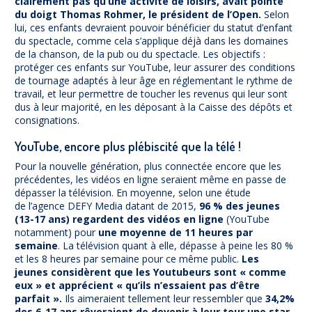
clairement pas qu’une activité de loisirs, avait pointé
du doigt Thomas Rohmer, le président de l’Open.
Selon
lui, ces enfants devraient pouvoir bénéficier du statut d’enfant
du spectacle, comme cela s’applique déjà dans les domaines
de la chanson, de la pub ou du spectacle. Les objectifs :
protéger ces enfants sur YouTube, leur assurer des conditions
de tournage adaptés à leur âge en réglementant le rythme de
travail, et leur permettre de toucher les revenus qui leur sont
dus à leur majorité, en les déposant à la Caisse des dépôts et
consignations.
YouTube, encore plus plébiscité que la télé !
Pour la nouvelle génération, plus connectée encore que les
précédentes, les vidéos en ligne seraient même en passe de
dépasser la télévision. En moyenne, selon une étude
de l’agence DEFY Media datant de 2015,
96 % des jeunes
(13-17 ans) regardent des vidéos en ligne
(YouTube
notamment) pour
une moyenne de 11 heures par
semaine
. La télévision quant à elle, dépasse à peine les 80 %
et les 8 heures par semaine pour ce même public.
Les
jeunes considèrent que les Youtubeurs sont « comme
eux » et apprécient « qu’ils n’essaient pas d’être
parfait ».
Ils aimeraient tellement leur ressembler que
34,2%
des 6-17 ans rêveraient de devenir à leur tour une star