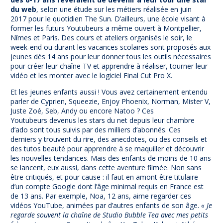
du web
, selon une étude sur les métiers réalisée en juin
2017 pour le quotidien The Sun. D’ailleurs, une école visant à
former les futurs Youtubeurs a même ouvert à Montpellier,
Nîmes et Paris. Des cours et ateliers organisés le soir, le
week-end ou durant les vacances scolaires sont proposés aux
jeunes dès 14 ans pour leur donner tous les outils nécessaires
pour créer leur chaîne TV et apprendre à réaliser, tourner leur
vidéo et les monter avec le logiciel Final Cut Pro X.
Et les jeunes enfants aussi ! Vous avez certainement entendu
parler de Cyprien, Squeezie, Enjoy Phoenix, Norman, Mister V,
Juste Zoé, Seb, Andy ou encore Natoo ? Ces
Youtubeurs devenus les stars du net depuis leur chambre
d’ado sont tous suivis par des milliers d’abonnés. Ces
derniers y trouvent du rire, des anecdotes, ou des conseils et
des tutos beauté pour apprendre à se maquiller et découvrir
les nouvelles tendances. Mais des enfants de moins de 10 ans
se lancent, eux aussi, dans cette aventure filmée. Non sans
être critiqués, et pour cause : il faut en amont être titulaire
d’un compte Google dont l’âge minimal requis en France est
de 13 ans. Par exemple, Noa, 12 ans, aime regarder ces
vidéos YouTube, animées par d’autres enfants de son âge.
« Je
regarde souvent la chaîne de Studio Bubble Tea avec mes petits