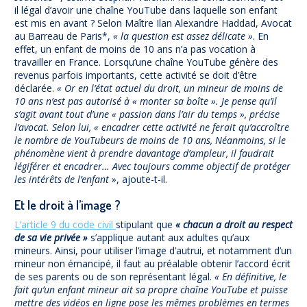
il légal d’avoir une chaîne YouTube dans laquelle son enfant
est mis en avant ? Selon Maître Ilan Alexandre Haddad, Avocat
au Barreau de Paris*,
« la question est assez délicate »
. En
effet, un enfant de moins de 10 ans n’a pas vocation à
travailler en France. Lorsqu’une chaîne YouTube génère des
revenus parfois importants, cette activité se doit d’être
déclarée.
« Or en l’état actuel du droit, un mineur de moins de
10 ans n’est pas autorisé à « monter sa boîte ». Je pense qu’il
s’agit avant tout d’une « passion dans l’air du temps », précise
l’avocat. Selon lui, « encadrer cette activité ne ferait qu’accroître
le nombre de YouTubeurs de moins de 10 ans, Néanmoins, si le
phénomène vient à prendre davantage d’ampleur, il faudrait
légiférer et encadrer… Avec toujours comme objectif de protéger
les intérêts de l’enfant »
, ajoute-t-il.
Et le droit à l’image ?
L’article 9 du code civil
stipulant que
« chacun a droit au respect
de sa vie privée »
s’applique autant aux adultes qu’aux
mineurs. Ainsi, pour utiliser l’image d’autrui, et notamment d’un
mineur non émancipé, il faut au préalable obtenir l’accord écrit
de ses parents ou de son représentant légal.
« En définitive, le
fait qu’un enfant mineur ait sa propre chaîne YouTube et puisse
mettre des vidéos en ligne pose les mêmes problèmes en termes