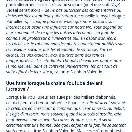
particulièrement sur les réseaux sociaux (quel que soit l’âge).
L’idéal serait alors
« de ne pas autoriser des commentaires ou
de les vérifier avant leur publication »
, conseille le psychologue.
Par ailleurs,
« chaque photo et vidéo que nous postons sur
internet peut avoir une influence sur notre vie. Tout dépend de
leur contenu et de ce que les autres internautes en font. Je
connais un professeur à l’université qui, en début d’année, a
accroché sur le tableau noir des photos qui étaient publiées sur
les réseaux sociaux par les étudiants de sa classe. Sur ces
clichés, les uns étaient ivres, d’autres dans des tenues
inappropriées… Les étudiants, choqués de voir ces photos dans
le monde réel, dans ce contexte universitaire, les ont tout de
suite effacé de leur site »
, raconte Stephan Valentin.
Que faire lorsque la chaîne YouTube devient
lucrative ?
Lorsque le YouTubeur est suivi par des milliers d’abonnés,
celui-ci peut en tirer un bénéfice financier.
« Ils désirent souvent
la célébrité en cherchant à communiquer leur univers. Au début,
il s’agit d’un loisir, mais souvent quand le succès s’installe, cela
peut devenir une activité lucrative. Et dans ce cas, il serait
certainement une bonne idée que l’enfant et la famille se sentent
soutenus »
, estime Stephan Valentin. Mais concrètement, est-