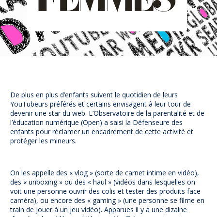
Prévention
NUAJE : NUmérique et Appropriation par la Jeunesse
Parents Sentinelles des écrans
Pari Risqué : Prévenir l’addiction aux jeux d’argent en
ligne
Contact
Newsletter
De plus en plus d’enfants suivent le quotidien de leurs
Espace presse
YouTubeurs préférés et certains envisagent à leur tour de
devenir une star du web.
L’Observatoire de la parentalité et de
l’éducation numérique (Open) a saisi la Défenseure des
enfants pour réclamer un encadrement de cette activité et
protéger les mineurs.
On les appelle des « vlog » (sorte de carnet intime en vidéo),
des « unboxing » ou des « haul » (vidéos dans lesquelles on
voit une personne ouvrir des colis et tester des produits face
caméra), ou encore des « gaming » (une personne se filme en
train de jouer à un jeu vidéo). Apparues il y a une dizaine