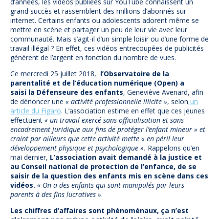
d’années, les vidéos publiées sur YouTube connaissent un
grand succès et rassemblent des millions d’abonnés sur
internet. Certains enfants ou adolescents adorent même se
mettre en scène et partager un peu de leur vie avec leur
communauté. Mais s’agit-il d’un simple loisir ou d’une forme de
travail illégal ? En effet, ces vidéos entrecoupées de publicités
génèrent de l’argent en fonction du nombre de vues.
Ce mercredi 25 juillet 2018,
l’Observatoire de la
parentalité et de l’éducation numérique (Open) a
saisi la Défenseure des enfants
, Geneviève Avenard, afin
de dénoncer une
« activité professionnelle illicite »
, selon
un
article du Figaro
. L’association estime en effet que ces jeunes
effectuent
« un travail exercé sans officialisation et sans
encadrement juridique aux fins de protéger l’enfant mineur » et
craint par ailleurs que cette activité mette « en péril leur
développement physique et psychologique ».
Rappelons qu’en
mai dernier,
L’association avait demandé à la justice et
au Conseil national de protection de l’enfance, de se
saisir de la question des enfants mis en scène dans ces
vidéos.
« On a des enfants qui sont manipulés par leurs
parents à des fins lucratives »
.
Les chiffres d’affaires sont phénoménaux, ça n’est