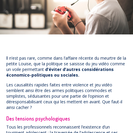
Prévention
NUAJE : NUmérique et Appropriation par la Jeunesse
Parents Sentinelles des écrans
Pari Risqué : Prévenir l’addiction aux jeux d’argent en
ligne
Contact
Newsletter
ll n’est pas rare, comme dans l’affaire récente du meurtre de la
Espace presse
petite Louise, que la politique se saisisse du jeu vidéo comme
un voile permettant
d’éviter d’autres considérations
économico-politiques ou sociales.
Les causalités rapides faites entre violence et jeu vidéo
semblent ainsi être des armes politiques commodes et
simplistes, séduisantes pour une partie de l’opinion et
déresponsabilisant ceux qui les mettent en avant. Que faut-il
ainsi cacher ?
Des tensions psychologiques
Tous les professionnels reconnaissent l’existence d’un
tourment adolescent : la traversée de l’adolescence et ses