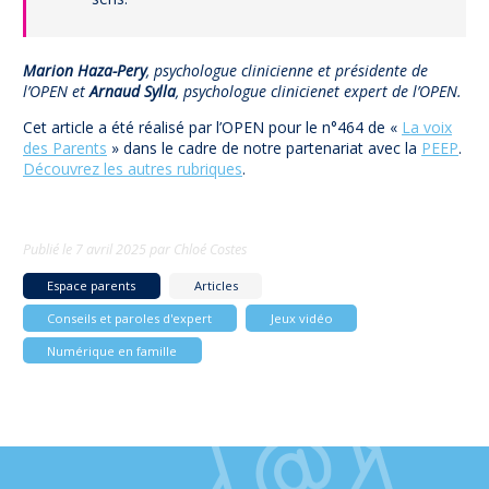
Marion Haza-Pery
, psychologue clinicienne et présidente de
l’OPEN et
Arnaud Sylla
, psychologue clinicienet expert de l’OPEN.
Cet article a été réalisé par l’OPEN pour le n°464 de «
La voix
des Parents
» dans le cadre de notre partenariat avec la
PEEP
.
Découvrez les autres rubriques
.
Publié le
7 avril 2025
par
Chloé Costes
Espace parents
Articles
Conseils et paroles d'expert
Jeux vidéo
Numérique en famille