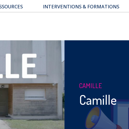
SSOURCES
INTERVENTIONS & FORMATIONS
pace parents
ssiers thématiques
s études
CAMILLE
Camille