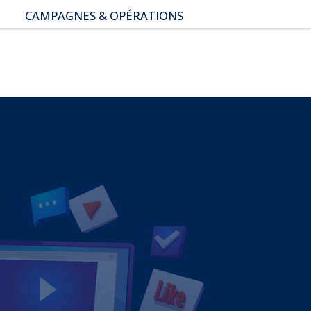
CAMPAGNES & OPÉRATIONS
SNAP – Sexualité, Numérique,
Adolescence & Prévention
NUAJE : NUmérique et
Appropriation par la Jeunesse
Parents Sentinelles des
écrans
Pari Risqué : Prévenir
l’addiction aux jeux d’argent
en ligne