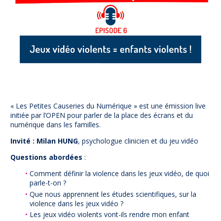
Prévention
NUAJE : NUmérique et Appropriation par la Jeunesse
Parents Sentinelles des écrans
Pari Risqué : Prévenir l’addiction aux jeux d’argent en
ligne
Contact
Newsletter
Espace presse
« Les Petites Causeries du Numérique » est une émission live
initiée par l’OPEN pour parler de la place des écrans et du
numérique dans les familles.
Invité :
Milan HUNG
, psychologue clinicien et du jeu vidéo
Questions abordées
:
Comment définir la violence dans les jeux vidéo, de quoi
parle-t-on ?
Que nous apprennent les études scientifiques, sur la
violence dans les jeux vidéo ?
Les jeux vidéo violents vont-ils rendre mon enfant