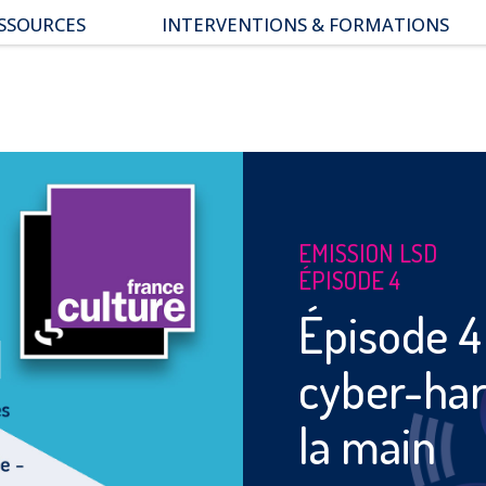
SSOURCES
INTERVENTIONS & FORMATIONS
pace parents
ssiers thématiques
s études
EMISSION LSD
ÉPISODE 4
Épisode 4
cyber-har
la main