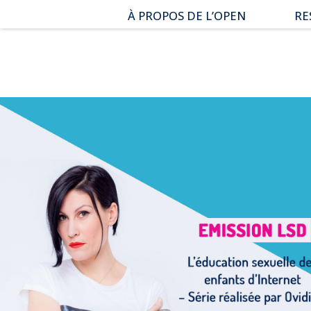
Aller
À PROPOS DE L’OPEN
RE
au
menu
Qui sommes-nous ?
Es
|
Nos combats et réussites
Do
Aller
au
No
contenu