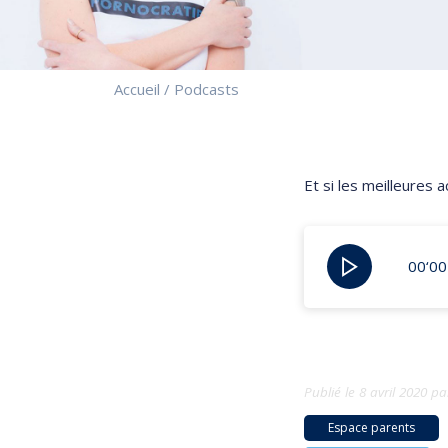
Accueil
/
Podcasts
Et si les meilleures
00‘00
Publié le
8 avril 2020
pa
Espace parents