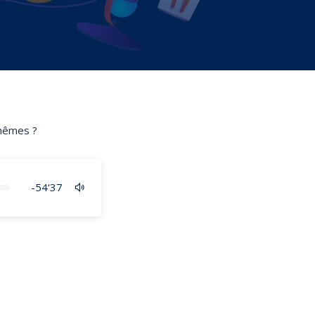
-mêmes ?
-54‘37