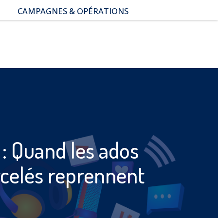
CAMPAGNES & OPÉRATIONS
SNAP – Sexualité, Numérique,
Adolescence & Prévention
NUAJE : NUmérique et
Appropriation par la Jeunesse
Parents Sentinelles des
écrans
Pari Risqué : Prévenir
l’addiction aux jeux d’argent
en ligne
 : Quand les ados
celés reprennent