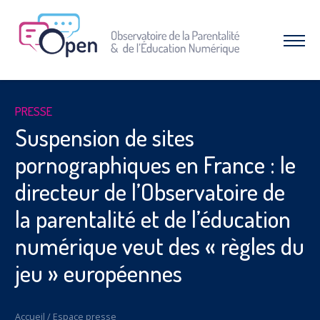
Aller
au
menu
Afficher
|
le
Aller
menu
au
contenu
À PROPOS DE L’OPEN
PRESSE
Qui sommes-nous ?
Suspension de sites
Nos combats et réussites
pornographiques en France : le
RESSOURCES
directeur de l’Observatoire de
Espace parents
la parentalité et de l’éducation
Dossiers thématiques
Nos études
numérique veut des « règles du
INTERVENTIONS & FORMATIONS
jeu » européennes
CAMPAGNES & OPÉRATIONS
SNAP – Sexualité, Numérique, Adolescence &
Accueil
/
Espace presse