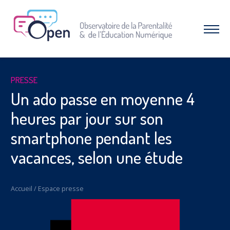
Aller
au
menu
Afficher
|
le
Aller
menu
au
contenu
À PROPOS DE L’OPEN
PRESSE
Qui sommes-nous ?
Un ado passe en moyenne 4
Nos combats et réussites
heures par jour sur son
RESSOURCES
smartphone pendant les
Espace parents
vacances, selon une étude
Dossiers thématiques
Nos études
INTERVENTIONS & FORMATIONS
Accueil
/
Espace presse
CAMPAGNES & OPÉRATIONS
SNAP – Sexualité, Numérique, Adolescence &