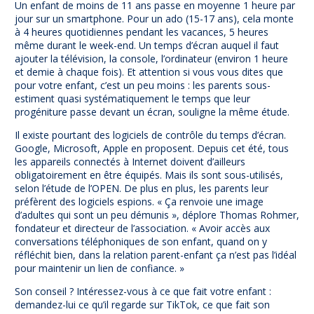
Un enfant de moins de 11 ans passe en moyenne 1 heure par
jour sur un smartphone. Pour un ado (15-17 ans), cela monte
à 4 heures quotidiennes pendant les vacances, 5 heures
même durant le week-end. Un temps d’écran auquel il faut
ajouter la télévision, la console, l’ordinateur (environ 1 heure
et demie à chaque fois). Et attention si vous vous dites que
pour votre enfant, c’est un peu moins : les parents sous-
estiment quasi systématiquement le temps que leur
progéniture passe devant un écran, souligne la même étude.
Il existe pourtant des logiciels de contrôle du temps d’écran.
Google, Microsoft, Apple en proposent. Depuis cet été, tous
les appareils connectés à Internet doivent d’ailleurs
obligatoirement en être équipés. Mais ils sont sous-utilisés,
selon l’étude de l’OPEN. De plus en plus, les parents leur
préfèrent des logiciels espions. « Ça renvoie une image
d’adultes qui sont un peu démunis », déplore Thomas Rohmer,
fondateur et directeur de l’association. « Avoir accès aux
conversations téléphoniques de son enfant, quand on y
réfléchit bien, dans la relation parent-enfant ça n’est pas l’idéal
pour maintenir un lien de confiance. »
Son conseil ? Intéressez-vous à ce que fait votre enfant :
demandez-lui ce qu’il regarde sur TikTok, ce que fait son