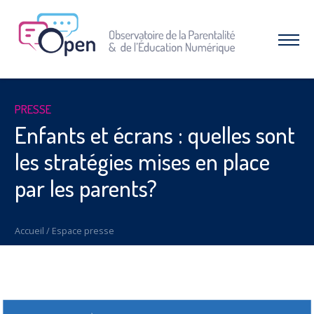
Aller
au
menu
Afficher
|
le
Aller
menu
au
contenu
À PROPOS DE L’OPEN
PRESSE
Qui sommes-nous ?
Enfants et écrans : quelles sont
Nos combats et réussites
les stratégies mises en place
RESSOURCES
par les parents?
Espace parents
Dossiers thématiques
Accueil
/
Espace presse
Nos études
INTERVENTIONS & FORMATIONS
CAMPAGNES & OPÉRATIONS
SNAP – Sexualité, Numérique, Adolescence &