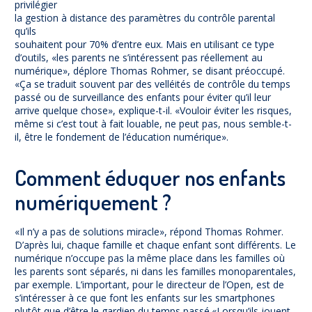
privilégier
la gestion à distance des paramètres du contrôle parental
qu’ils
souhaitent pour 70% d’entre eux. Mais en utilisant ce type
d’outils, «les parents ne s’intéressent pas réellement au
numérique», déplore Thomas Rohmer, se disant préoccupé.
«Ça se traduit souvent par des velléités de contrôle du temps
passé ou de surveillance des enfants pour éviter qu’il leur
arrive quelque chose», explique-t-il. «Vouloir éviter les risques,
même si c’est tout à fait louable, ne peut pas, nous semble-t-
il, être le fondement de l’éducation numérique».
Comment éduquer nos enfants
numériquement ?
«Il n’y a pas de solutions miracle», répond Thomas Rohmer.
D’après lui, chaque famille et chaque enfant sont différents. Le
numérique n’occupe pas la même place dans les familles où
les parents sont séparés, ni dans les familles monoparentales,
par exemple. L’important, pour le directeur de l’Open, est de
s’intéresser à ce que font les enfants sur les smartphones
plutôt que d’être le gardien du temps passé.«Lorsqu’ils jouent