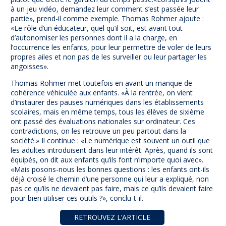
à un jeu vidéo, demandez leur comment s’est passée leur
partie», prend-il comme exemple. Thomas Rohmer ajoute :
«Le rôle d’un éducateur, quel qu’il soit, est avant tout
d’autonomiser les personnes dont il a la charge, en
l’occurrence les enfants, pour leur permettre de voler de leurs
propres ailes et non pas de les surveiller ou leur partager les
angoisses».
Thomas Rohmer met toutefois en avant un manque de
cohérence véhiculée aux enfants. «À la rentrée, on vient
d’instaurer des pauses numériques dans les établissements
scolaires, mais en même temps, tous les élèves de sixième
ont passé des évaluations nationales sur ordinateur. Ces
contradictions, on les retrouve un peu partout dans la
société.» Il continue : «Le numérique est souvent un outil que
les adultes introduisent dans leur intérêt. Après, quand ils sont
équipés, on dit aux enfants qu’ils font n’importe quoi avec».
«Mais posons-nous les bonnes questions : les enfants ont-ils
déjà croisé le chemin d’une personne qui leur a expliqué, non
pas ce qu’ils ne devaient pas faire, mais ce qu’ils devaient faire
pour bien utiliser ces outils ?», conclu-t-il.
RETROUVEZ L’ARTICLE