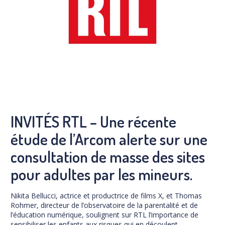
Prévention
NUAJE : NUmérique et Appropriation par la Jeunesse
Parents Sentinelles des écrans
Pari Risqué : Prévenir l’addiction aux jeux d’argent en
ligne
Contact
Newsletter
Espace presse
INVITÉS RTL – Une récente
étude de l’Arcom alerte sur une
consultation de masse des sites
pour adultes par les mineurs.
Nikita Bellucci, actrice et productrice de films X, et Thomas
Rohmer, directeur de l’observatoire de la parentalité et de
l’éducation numérique, soulignent sur RTL l’importance de
sensibiliser les enfants aux risques qui en découlent.