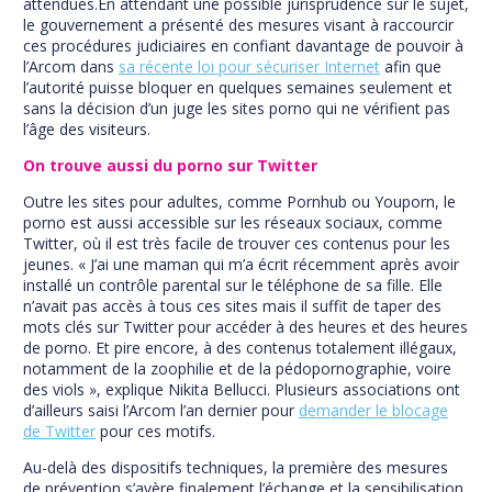
attendues.
En attendant une possible jurisprudence sur le sujet,
le gouvernement a présenté des mesures visant à raccourcir
ces procédures judiciaires en confiant davantage de pouvoir à
l’Arcom dans
sa récente loi pour sécuriser Internet
afin que
l’autorité puisse bloquer en quelques semaines seulement et
sans la décision d’un juge les sites porno qui ne vérifient pas
l’âge des visiteurs.
On trouve aussi du porno sur Twitter
Outre les sites pour adultes, comme Pornhub ou Youporn, le
porno est aussi accessible sur les réseaux sociaux, comme
Twitter, où il est très facile de trouver ces contenus pour les
jeunes. « J’ai une maman qui m’a écrit récemment après avoir
installé un contrôle parental sur le téléphone de sa fille. Elle
n’avait pas accès à tous ces sites mais il suffit de taper des
mots clés sur Twitter pour accéder à des heures et des heures
de porno. Et pire encore, à des contenus totalement illégaux,
notamment de la zoophilie et de la pédopornographie, voire
des viols », explique Nikita Bellucci. Plusieurs associations ont
d’ailleurs saisi l’Arcom l’an dernier pour
demander le blocage
de Twitter
pour ces motifs.
Au-delà des dispositifs techniques, la première des mesures
de prévention s’avère finalement l’échange et la sensibilisation