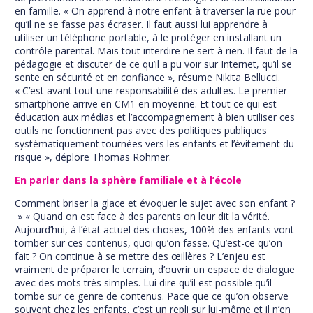
en famille. « On apprend à notre enfant à traverser la rue pour
qu’il ne se fasse pas écraser. Il faut aussi lui apprendre à
utiliser un téléphone portable, à le protéger en installant un
contrôle parental. Mais tout interdire ne sert à rien. Il faut de la
pédagogie et discuter de ce qu’il a pu voir sur Internet, qu’il se
sente en sécurité et en confiance », résume Nikita Bellucci.
« C’est avant tout une responsabilité des adultes. Le premier
smartphone arrive en CM1 en moyenne. Et tout ce qui est
éducation aux médias et l’accompagnement à bien utiliser ces
outils ne fonctionnent pas avec des politiques publiques
systématiquement tournées vers les enfants et l’évitement du
risque », déplore Thomas Rohmer.
En parler dans la sphère familiale et à l’école
Comment briser la glace et évoquer le sujet avec son enfant ?
» « Quand on est face à des parents on leur dit la vérité.
Aujourd’hui, à l’état actuel des choses, 100% des enfants vont
tomber sur ces contenus, quoi qu’on fasse. Qu’est-ce qu’on
fait ? On continue à se mettre des œillères ? L’enjeu est
vraiment de préparer le terrain, d’ouvrir un espace de dialogue
avec des mots très simples. Lui dire qu’il est possible qu’il
tombe sur ce genre de contenus. Pace que ce qu’on observe
souvent chez les enfants, c’est un repli sur lui-même et il n’en