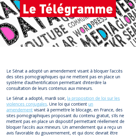
Prévention
NUAJE : NUmérique et Appropriation par la Jeunesse
Parents Sentinelles des écrans
Pari Risqué : Prévenir l’addiction aux jeux d’argent en
ligne
Contact
Newsletter
Espace presse
Le Sénat a adopté un amendement visant à bloquer l’accès
des sites pornographiques qui ne mettent pas en place un
système d’authentification permettant d’interdire la
consultation de leurs contenus aux mineurs.
Le Sénat a adopté, mardi soir,
la proposition de loi sur les
violences conjugales
. Une loi qui contient
un
amendement
visant à permettre le blocage, en France, des
sites pornographiques proposant du contenu gratuit, s’ils ne
mettent pas en place un dispositif permettant réellement de
bloquer l’accès aux mineurs. Un amendement qui a reçu un
avis favorable du gouvernement, et qui donc devrait être