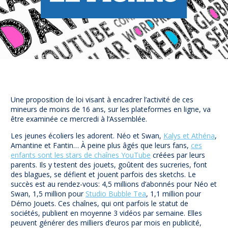
Prévention
NUAJE : NUmérique et Appropriation par la Jeunesse
Parents Sentinelles des écrans
Pari Risqué : Prévenir l’addiction aux jeux d’argent en
ligne
Contact
Newsletter
Une proposition de loi visant à encadrer l’activité de ces
Espace presse
mineurs de moins de 16 ans, sur les plateformes en ligne, va
être examinée ce mercredi à l’Assemblée.
Les jeunes écoliers les adorent. Néo et Swan,
Kalys et Athéna
,
Amantine et Fantin… À peine plus âgés que leurs fans,
ces
enfants sont les stars de chaînes YouTube
créées par leurs
parents. Ils y testent des jouets, goûtent des sucreries, font
des blagues, se défient et jouent parfois des sketchs. Le
succès est au rendez-vous: 4,5 millions d’abonnés pour Néo et
Swan, 1,5 million pour
Studio Bubble Tea
, 1,1 million pour
Démo Jouets. Ces chaînes, qui ont parfois le statut de
sociétés, publient en moyenne 3 vidéos par semaine. Elles
peuvent générer des milliers d’euros par mois en publicité,