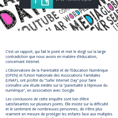
Prévention
NUAJE : NUmérique et Appropriation par la Jeunesse
Parents Sentinelles des écrans
Pari Risqué : Prévenir l’addiction aux jeux d’argent en
ligne
Contact
Newsletter
C’est un rapport, qui fait le point et met le doigt sur la large
Espace presse
contradiction que nous avons en matière d’éducation,
concernant Internet.
L’Observatoire de la Parentalité et de l’Education Numérique
(OPEN) et l’Union Nationale des Associations Familiales
(UNAF), ont profité du “Safer Internet Day” pour faire
connaître une étude inédite sur la “parentalité à l’épreuve du
numérique”, en association avec Google.
Les conclusions de cette enquête sont loin d’être
satisfaisantes sur plusieurs points. Elle insiste sur la difficulté
et le sentiment de nombreuses personnes, de n’être plus
vraiment en mesure de protéger les enfants face aux multiples