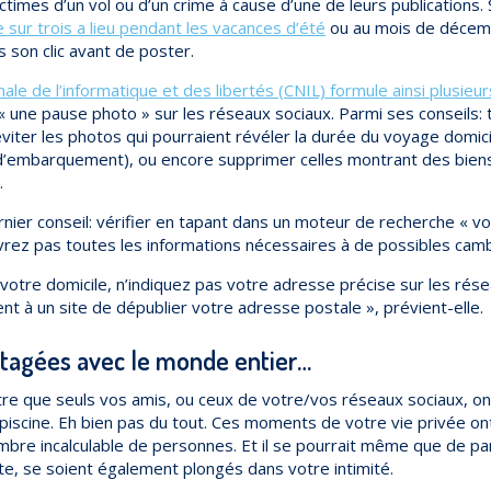
ctimes d’un vol ou d’un crime à cause d’une de leurs publications. 
e sur trois a lieu pendant les vacances d’été
ou au mois de décemb
s son clic avant de poster.
ale de l’informatique et des libertés (CNIL) formule ainsi plusi
une pause photo » sur les réseaux sociaux. Parmi ses conseils: ta
viter les photos qui pourraient révéler la durée du voyage domici
ai d’embarquement), ou encore supprimer celles montrant des biens
.
ernier conseil: vérifier en tapant dans un moteur de recherche « v
vrez pas toutes les informations nécessaires à de possibles camb
otre domicile, n’indiquez pas votre adresse précise sur les rés
 à un site de dépublier votre adresse postale », prévient-elle.
tagées avec le monde entier…
re que seuls vos amis, ou ceux de votre/vos réseaux sociaux, on
a piscine. Eh bien pas du tout. Ces moments de votre vie privée o
bre incalculable de personnes. Et il se pourrait même que de par
ète, se soient également plongés dans votre intimité.