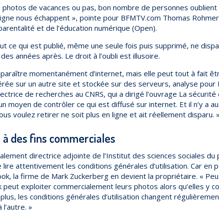
de photos de vacances ou pas, bon nombre de personnes oublient
 ligne nous échappent », pointe pour BFMTV.com Thomas Rohmer
parentalité et de l’éducation numérique (Open).
t ce qui est publié, même une seule fois puis supprimé, ne dispa
es années après. Le droit à l’oubli est illusoire.
paraître momentanément d’internet, mais elle peut tout à fait ê
érée sur un autre site et stockée sur des serveurs, analyse po
ectrice de recherches au CNRS, qui a dirigé l’ouvrage La sécurité d
cun moyen de contrôler ce qui est diffusé sur internet. Et il n’y a
ous voulez retirer ne soit plus en ligne et ait réellement disparu. 
s à des fins commerciales
lement directrice adjointe de l’Institut des sciences sociales du p
lire attentivement les conditions générales d’utilisation. Car en 
ok, la firme de Mark Zuckerberg en devient la propriétaire. « P
peut exploiter commercialement leurs photos alors qu’elles y c
n plus, les conditions générales d’utilisation changent régulièreme
l’autre. »