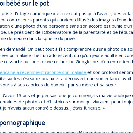
oi bébé sur le pot
« prise d’otage numérique » et n’exclut pas qu’à l’avenir, des enfan
ent contre leurs parents qui auraient diffusé des images d’eux du
ication d’une photo d’une personne sans son accord est punie d’un
e. Le président de l’Observatoire de la parentalité et de l’éduc
ntime demeure dans la sphère du privé.
rien demandé. On peut tout à fait comprendre qu’une photo de soi
réer un malaise chez un adolescent, ou qu’un jeune adulte en cons
e ressorte au cours d’une recherche Google lors d’un entretien 
ricaine a récemment raconté son malaise
et son profond sentim
scrite sur les réseaux sociaux et a découvert que son enfance ava
e souris à ses caprices de bambin, par sa mère et sa sœur.
e d’avoir 13 ans et je pensais que je commençais ma vie publique e
s centaines de photos et d’histoires sur moi qui vivraient pour touj
et je n’avais aucun contrôle dessus. J’étais furieuse. »
opornographique
t que les images de ces mineurs soient détournées par des person