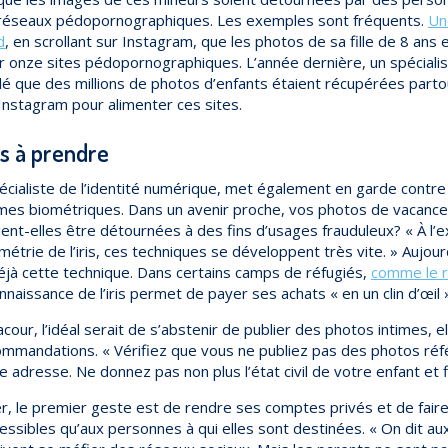
réseaux pédopornographiques. Les exemples sont fréquents.
Un
d
, en scrollant sur Instagram, que les photos de sa fille de 8 ans 
ur onze sites pédopornographiques. L’année dernière, un spéciali
lé que des millions de photos d’enfants étaient récupérées part
nstagram pour alimenter ces sites.
s à prendre
écialiste de l’identité numérique, met également en garde contre 
mes biométriques. Dans un avenir proche, vos photos de vacanc
ient-elles être détournées à des fins d’usages frauduleux? « À l’
métrie de l’iris, ces techniques se développent très vite. » Aujou
 déjà cette technique. Dans certains camps de réfugiés,
comme le r
onnaissance de l’iris permet de payer ses achats « en un clin d’œil 
acour, l’idéal serait de s’abstenir de publier des photos intimes, e
mandations. « Vérifiez que vous ne publiez pas des photos ré
 adresse. Ne donnez pas non plus l’état civil de votre enfant et f
 le premier geste est de rendre ses comptes privés et de faire
essibles qu’aux personnes à qui elles sont destinées. « On dit au