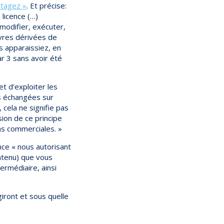
rtagez »
. Et précise:
licence (…)
 modifier, exécuter,
vres dérivées de
s apparaissiez, en
ar 3 sans avoir été
t d’exploiter les
s échangées sur
cela ne signifie pas
ion de ce principe
ins commerciales. »
ence « nous autorisant
ontenu) que vous
ermédiaire, ainsi
iront et sous quelle