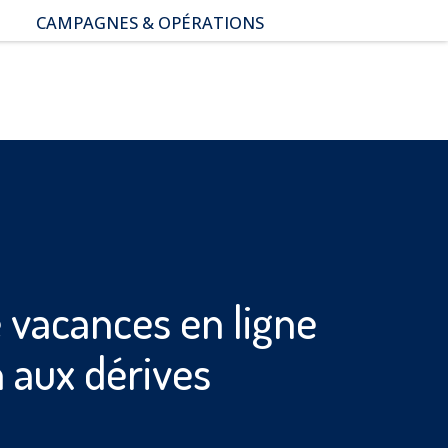
CAMPAGNES & OPÉRATIONS
SNAP – Sexualité, Numérique,
Adolescence & Prévention
NUAJE : NUmérique et
Appropriation par la Jeunesse
Parents Sentinelles des
écrans
Pari Risqué : Prévenir
l’addiction aux jeux d’argent
en ligne
 vacances en ligne
n aux dérives