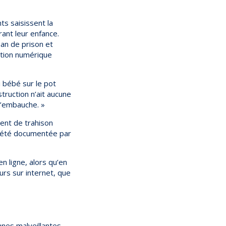
ts saisissent la
rant leur enfance.
 an de prison et
ation numérique
 bébé sur le pot
truction n’ait aucune
d’embauche. »
ent de trahison
it été documentée par
n ligne, alors qu’en
ours sur internet, que
nes malveillantes,