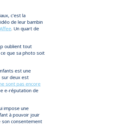
ux, c’est la
idéo de leur bambin
cAffee
. Un quart de
p oublient tout
à ce que sa photo soit
enfants est une
n sur deux est
 ne sont pas encore
une e-réputation de
lui impose une
fant à pouvoir jouir
 de son consentement