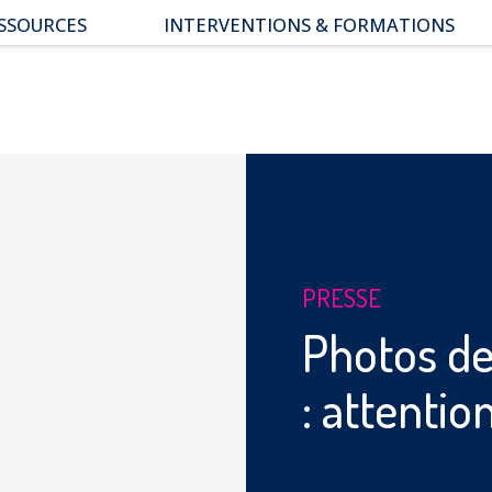
SSOURCES
INTERVENTIONS & FORMATIONS
pace parents
ssiers thématiques
s études
PRESSE
Photos de
: attentio