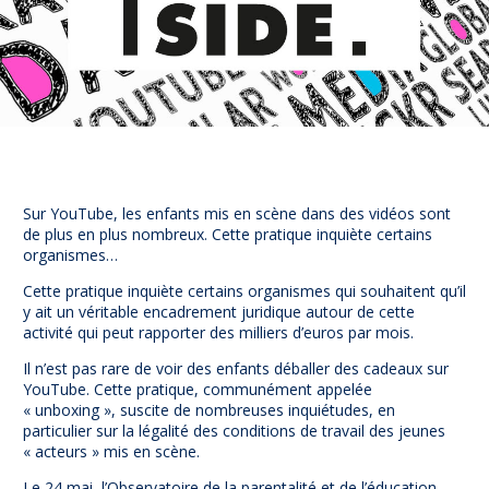
Prévention
NUAJE : NUmérique et Appropriation par la Jeunesse
Parents Sentinelles des écrans
Pari Risqué : Prévenir l’addiction aux jeux d’argent en
ligne
Contact
Newsletter
Sur YouTube, les enfants mis en scène dans des vidéos sont
Espace presse
de plus en plus nombreux. Cette pratique inquiète certains
organismes…
Cette pratique inquiète certains organismes qui souhaitent qu’il
y ait un véritable encadrement juridique autour de cette
activité qui peut rapporter des milliers d’euros par mois.
Il n’est pas rare de voir des enfants déballer des cadeaux sur
YouTube. Cette pratique, communément appelée
« unboxing », suscite de nombreuses inquiétudes, en
particulier sur la légalité des conditions de travail des jeunes
« acteurs » mis en scène.
Le 24 mai, l’Observatoire de la parentalité et de l’éducation