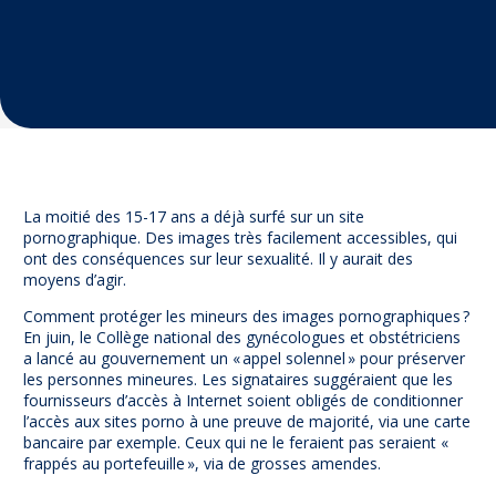
Prévention
NUAJE : NUmérique et Appropriation par la Jeunesse
Parents Sentinelles des écrans
Pari Risqué : Prévenir l’addiction aux jeux d’argent en
ligne
Contact
Newsletter
La moitié des 15-17 ans a déjà surfé sur un site
Espace presse
pornographique. Des images très facilement accessibles, qui
ont des conséquences sur leur sexualité. Il y aurait des
moyens d’agir.
Comment protéger les mineurs des images pornographiques ?
En juin, le Collège national des gynécologues et obstétriciens
a lancé au gouvernement un « appel solennel » pour préserver
les personnes mineures. Les signataires suggéraient que les
fournisseurs d’accès à Internet soient obligés de conditionner
l’accès aux sites porno à une preuve de majorité, via une carte
bancaire par exemple. Ceux qui ne le feraient pas seraient «
frappés au portefeuille », via de grosses amendes.