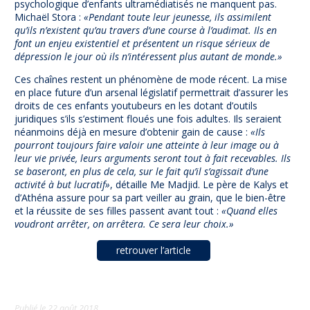
psychologique d’enfants ultramédiatisés ne manquent pas.
Michaël Stora :
«Pendant toute leur jeunesse, ils assimilent
qu’ils n’existent qu’au travers d’une course à l’audimat. Ils en
font un enjeu existentiel et présentent un risque sérieux de
dépression le jour où ils n’intéressent plus autant de monde.»
Ces chaînes restent un phénomène de mode récent. La mise
en place future d’un arsenal législatif permettrait d’assurer les
droits de ces enfants youtubeurs en les dotant d’outils
juridiques s’ils s’estiment floués une fois adultes. Ils seraient
néanmoins déjà en mesure d’obtenir gain de cause :
«Ils
pourront toujours faire valoir une atteinte à leur image ou à
leur vie privée, leurs arguments seront tout à fait recevables. Ils
se baseront, en plus de cela, sur le fait qu’il s’agissait d’une
activité à but lucratif»
, détaille Me Madjid. Le père de Kalys et
d’Athéna assure pour sa part veiller au grain, que le bien-être
et la réussite de ses filles passent avant tout :
«Quand elles
voudront arrêter, on arrêtera. Ce sera leur choix.»
retrouver l’article
Publié le
22 août 2018