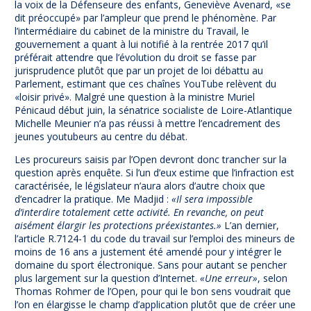
la voix de la Défenseure des enfants, Geneviève Avenard, «se
dit préoccupé» par l’ampleur que prend le phénomène. Par
l’intermédiaire du cabinet de la ministre du Travail, le
gouvernement a quant à lui notifié à la rentrée 2017 qu’il
préférait attendre que l’évolution du droit se fasse par
jurisprudence plutôt que par un projet de loi débattu au
Parlement, estimant que ces chaînes YouTube relèvent du
«loisir privé». Malgré une question à la ministre Muriel
Pénicaud début juin, la sénatrice socialiste de Loire-Atlantique
Michelle Meunier n’a pas réussi à mettre l’encadrement des
jeunes youtubeurs au centre du débat.
Les procureurs saisis par l’Open devront donc trancher sur la
question après enquête. Si l’un d’eux estime que l’infraction est
caractérisée, le législateur n’aura alors d’autre choix que
d’encadrer la pratique. Me Madjid :
«Il sera impossible
d’interdire totalement cette activité. En revanche, on peut
aisément élargir les protections préexistantes.»
L’an dernier,
l’article R.7124-1 du code du travail sur l’emploi des mineurs de
moins de 16 ans a justement été amendé pour y intégrer le
domaine du sport électronique. Sans pour autant se pencher
plus largement sur la question d’Internet.
«Une erreur»
, selon
Thomas Rohmer de l’Open, pour qui le bon sens voudrait que
l’on en élargisse le champ d’application plutôt que de créer une