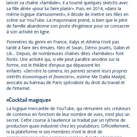
lancer sa chaîne «familiale», il a tourné quelques sketchs avec
sa fille aînée «pour lui faire plaisir». Puis, en 2014, «dans la
même logique d’amusement», il décide de mettre ses filles en
scène sur YouTube. La mayonnaise prend, si bien que le père
de famille abandonne son poste d’ingénieur pour se consacrer
à son activité en ligne.
Pionnières du genre en France, Kalys et Athéna n’ont pas
tardé à faire des émules. Néo et Swan, Démo Jouets, Gabin et
Lili… Depuis, de nombreuses chaînes dites «familiales» font
florès. Une activité qui, si elle peut paraître anodine sur la
forme, est le théâtre d’enjeux qui dépassent les
enfants.
«Derrière la caméra, les parents servent leurs propres
intérêts économiques et financiers»
, estime Me Dalila Madjid,
avocate au barreau de Paris spécialiste du droit du travail et
de l’Internet.
«Cocktail magique»
La logique mercantile de YouTube, qui rémunère ses créateurs
de contenus en fonction de leur nombre de vues, n’est plus un
secret. Cette course à l’audience se traduit par un rythme de
production quasi industriel chez les youtubeurs. Officiellement,
ni la plateforme ni ses membres n’ont le droit de