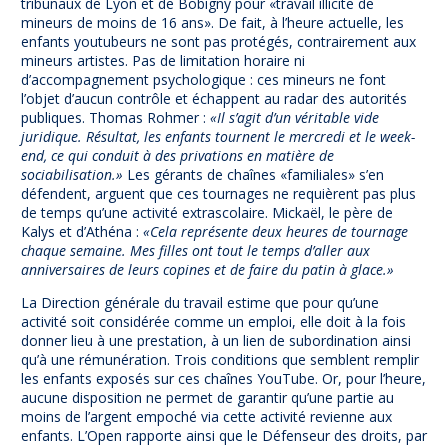
tribunaux de Lyon et de Bobigny pour «travail illicite de
mineurs de moins de 16 ans». De fait, à l’heure actuelle, les
enfants youtubeurs ne sont pas protégés, contrairement aux
mineurs artistes. Pas de limitation horaire ni
d’accompagnement psychologique : ces mineurs ne font
l’objet d’aucun contrôle et échappent au radar des autorités
publiques. Thomas Rohmer :
«Il s’agit d’un véritable vide
juridique. Résultat, les enfants tournent le mercredi et le week-
end, ce qui conduit à des privations en matière de
sociabilisation.»
Les gérants de chaînes «familiales» s’en
défendent, arguent que ces tournages ne requièrent pas plus
de temps qu’une activité extrascolaire. Mickaël, le père de
Kalys et d’Athéna :
«Cela représente deux heures de tournage
chaque semaine. Mes filles ont tout le temps d’aller aux
anniversaires de leurs copines et de faire du patin à glace.»
La Direction générale du travail estime que pour qu’une
activité soit considérée comme un emploi, elle doit à la fois
donner lieu à une prestation, à un lien de subordination ainsi
qu’à une rémunération. Trois conditions que semblent remplir
les enfants exposés sur ces chaînes YouTube. Or, pour l’heure,
aucune disposition ne permet de garantir qu’une partie au
moins de l’argent empoché via cette activité revienne aux
enfants. L’Open rapporte ainsi que le Défenseur des droits, par