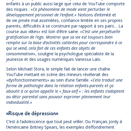
enfants à un public aussi large que celui de YouTube comporte
des risques :
«Ce phénomène de mode vient perturber le
développement personnel de l’enfant.»
Notions d’intimité et
de vie privée mal assimilées, confiance limitée en ses propres
parents, difficultés à se construire par rapport à ses pairs… La
course aux «likes» est loin d’être saine.
«C’est une perpétuelle
gratification de l’ego. Montrer que sa vie est toujours bien
remplie sur la base d’activités calibrées pour correspondre à ce
qui se vend, cela fait de ces enfants des objets de
consommation»
, souligne la psychologue spécialiste de la
jeunesse et des usages numériques Vanessa Lalo.
Selon Michaël Stora, le simple fait de lancer une chaîne
YouTube mettant en scène des mineurs révélerait des
«dysfonctionnements» au sein d’une famille.
«Cela traduit une
forme de pathologie dans la relation enfants-parents et ça
aboutit à ce qu’on appelle le « faux-self » : les enfants s’adaptent
au désir parental sans pouvoir exprimer pleinement leur
individualité.»
«Risque de dépression»
C’est à l’adolescence que tout peut vriller. Du Français Jordy à
l’Américaine Britney Spears, les exemples d’effondrement