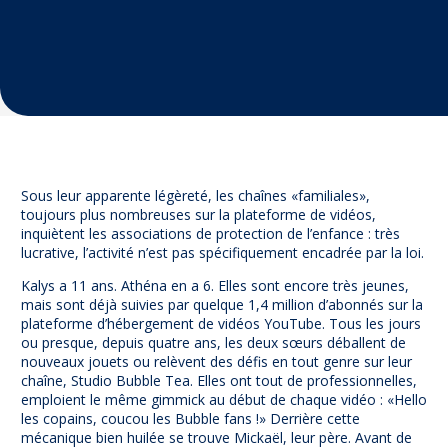
Prévention
NUAJE : NUmérique et Appropriation par la Jeunesse
Parents Sentinelles des écrans
Pari Risqué : Prévenir l’addiction aux jeux d’argent en
ligne
Contact
Newsletter
Sous leur apparente légèreté, les chaînes «familiales»,
Espace presse
toujours plus nombreuses sur la plateforme de vidéos,
inquiètent les associations de protection de l’enfance : très
lucrative, l’activité n’est pas spécifiquement encadrée par la loi.
Kalys a 11 ans. Athéna en a 6. Elles sont encore très jeunes,
mais sont déjà suivies par quelque 1,4 million d’abonnés sur la
plateforme d’hébergement de vidéos YouTube. Tous les jours
ou presque, depuis quatre ans, les deux sœurs déballent de
nouveaux jouets ou relèvent des défis en tout genre sur leur
chaîne, Studio Bubble Tea. Elles ont tout de professionnelles,
emploient le même gimmick au début de chaque vidéo : «Hello
les copains, coucou les Bubble fans !» Derrière cette
mécanique bien huilée se trouve Mickaël, leur père. Avant de