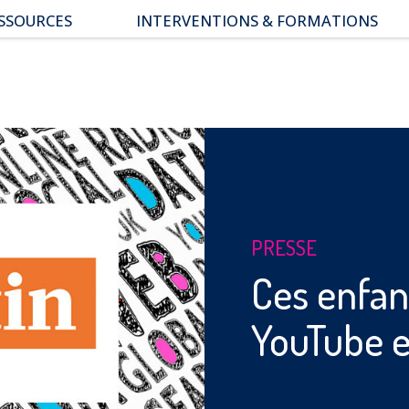
SSOURCES
INTERVENTIONS & FORMATIONS
pace parents
ssiers thématiques
s études
PRESSE
Ces enfan
YouTube e