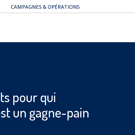
CAMPAGNES & OPÉRATIONS
SNAP – Sexualité, Numérique,
Adolescence & Prévention
NUAJE : NUmérique et
Appropriation par la Jeunesse
Parents Sentinelles des
écrans
Pari Risqué : Prévenir
l’addiction aux jeux d’argent
en ligne
ts pour qui
st un gagne-pain