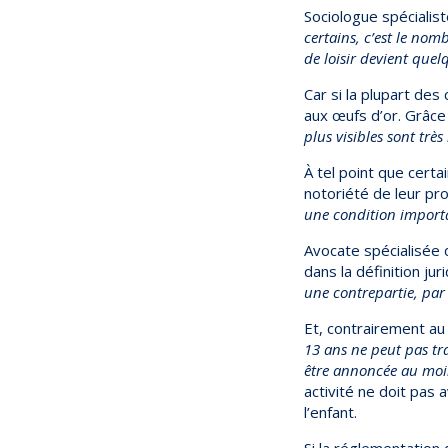
Sociologue spécialis
certains, c’est le no
de loisir devient quel
Car si la plupart de
aux œufs d’or. Grâce
plus visibles sont trè
À tel point que certa
notoriété de leur pr
une condition importa
Avocate spécialisée d
dans la définition jur
une contrepartie, par
Et, contrairement au 
13 ans ne peut pas tra
être annoncée au moin
activité ne doit pas 
l’enfant.
Si la réglementation 