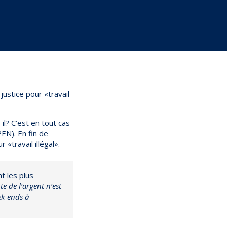
 justice pour «travail
il? C’est en tout cas
EN). En fin de
«travail illégal».
t les plus
te de l’argent n’est
ek-ends à