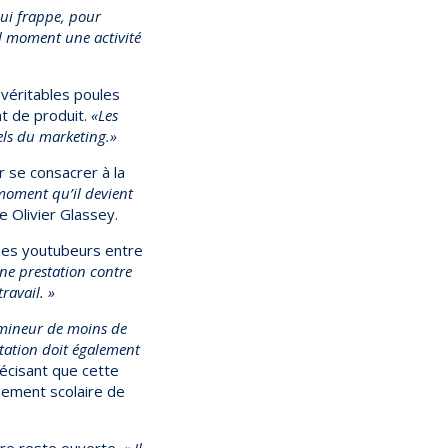
ui frappe, pour
l moment une activité
 véritables poules
t de produit.
«Les
nels du marketing.»
r se consacrer à la
moment qu’il devient
se Olivier Glassey.
eunes youtubeurs entre
ne prestation contre
ravail. »
mineur de moins de
station doit également
précisant que cette
ssement scolaire de
ière reste ouverte.
« Il