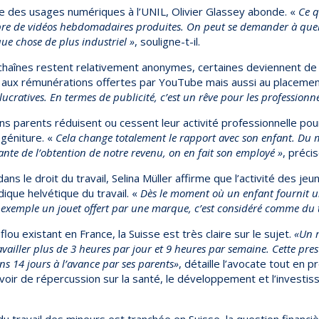
te des usages numériques à l’UNIL, Olivier Glassey abonde. «
Ce q
mbre de vidéos hebdomadaires produites. On peut se demander à que
que chose de plus industriel »
, souligne-t-il.
s chaînes restent relativement anonymes, certaines deviennent de
 aux rémunérations offertes par YouTube mais aussi au placemen
s lucratives. En termes de publicité, c’est un rêve pour les profession
ins parents réduisent ou cessent leur activité professionnelle pou
ogéniture. «
Cela change totalement le rapport avec son enfant. Du 
nte de l’obtention de notre revenu, on en fait son employé »
, préci
ans le droit du travail, Selina Müller affirme que l’activité des j
idique helvétique du travail. «
Dès le moment où un enfant fournit u
 exemple un jouet offert par une marque, c’est considéré comme du t
flou existant en France, la Suisse est très claire sur le sujet.
«Un 
vailler plus de 3 heures par jour et 9 heures par semaine. Cette pre
s 14 jours à l’avance par ses parents»
, détaille l’avocate tout en 
avoir de répercussion sur la santé, le développement et l’investi
du travail des mineurs est tranchée en Suisse, la question financ