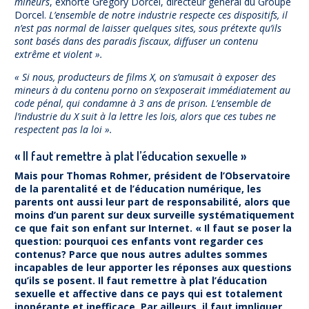
mineurs
, exhorte Grégory Dorcel, directeur général du Groupe
Dorcel.
L’ensemble de notre industrie respecte ces dispositifs, il
n’est pas normal de laisser quelques sites, sous prétexte qu’ils
sont basés dans des paradis fiscaux, diffuser un contenu
extrême et violent ».
« Si nous, producteurs de films X, on s’amusait à exposer des
mineurs à du contenu porno on s’exposerait immédiatement au
code pénal, qui condamne à 3 ans de prison. L’ensemble de
l’industrie du X suit à la lettre les lois, alors que ces tubes ne
respectent pas la loi ».
« Il faut remettre à plat l’éducation sexuelle »
Mais pour Thomas Rohmer, président de l’Observatoire
de la parentalité et de l’éducation numérique, les
parents ont aussi leur part de responsabilité, alors que
moins d’un parent sur deux surveille systématiquement
ce que fait son enfant sur Internet. « Il faut se poser la
question: pourquoi ces enfants vont regarder ces
contenus? Parce que nous autres adultes sommes
incapables de leur apporter les réponses aux questions
qu’ils se posent. Il faut remettre à plat l’éducation
sexuelle et affective dans ce pays qui est totalement
inopérante et inefficace. Par ailleurs, il faut impliquer