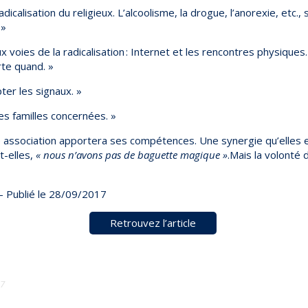
dicalisation du religieux. L’alcoolisme, la drogue, l’anorexie, etc.,
 »
ux voies de la radicalisation : Internet et les rencontres physiques
rte quand. »
er les signaux. »
es familles concernées. »
e association apportera ses compétences. Une synergie qu’elles 
t-elles,
« nous n’avons pas de baguette magique »
.Mais la volonté 
– Publié le 28/09/2017
Retrouvez l’article
17