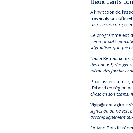
Deux cents con
A l’invitation de l’a
travail, ils ont offic
rien, ce sera pire,
préd
Ce programme est de
communauté éducative
stigmatiser qui que ce
Nadia Remadna martè
des bac + 3, des gens 
même des familles enti
Pour tisser sa toile,
d’abord en région pa
chose en son temps, n
Vigip@rent agira «
da
signes qu’on ne voit p
accompagnement aux 
Sofiane Bouktit réper