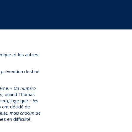
rique et les autres
e prévention destiné
blème.
« Un numéro
es, quand Thomas
pen), juge que «
les
s ont décidé de
use, mais chacun de
es en difficulté.