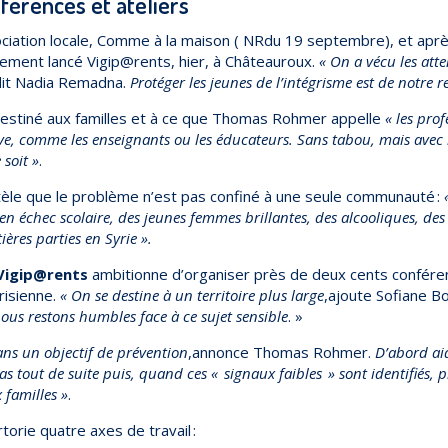
férences et ateliers
ssociation locale, Comme à la maison ( NRdu 19 septembre), et apr
iellement lancé Vigip@rents, hier, à Châteauroux.
« On a vécu les atten
it Nadia Remadna.
Protéger les jeunes de l’intégrisme est de notre r
stiné aux familles et à ce que Thomas Rohmer appelle
« les prof
, comme les enseignants ou les éducateurs. Sans tabou, mais avec b
 soit »
.
le que le problème n’est pas confiné à une seule communauté :
en échec scolaire, des jeunes femmes brillantes, des alcooliques, des 
ères parties en Syrie ».
Vigip@rents
ambitionne d’organiser près de deux cents conféren
risienne.
« On se destine à un territoire plus large
,ajoute Sofiane Bo
ous restons humbles face à ce sujet sensible
. »
ns un objectif de prévention
,annonce Thomas Rohmer.
D’abord aid
as tout de suite puis, quand ces « signaux faibles » sont identifiés,
familles »
.
torie quatre axes de travail :