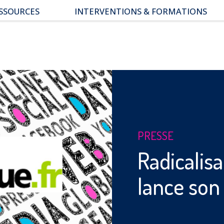
SSOURCES
INTERVENTIONS & FORMATIONS
pace parents
ssiers thématiques
s études
PRESSE
Radicalisa
lance so