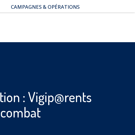
CAMPAGNES & OPÉRATIONS
SNAP – Sexualité, Numérique,
Adolescence & Prévention
NUAJE : NUmérique et
Appropriation par la Jeunesse
Parents Sentinelles des
écrans
Pari Risqué : Prévenir
l’addiction aux jeux d’argent
en ligne
tion : Vigip@rents
n combat