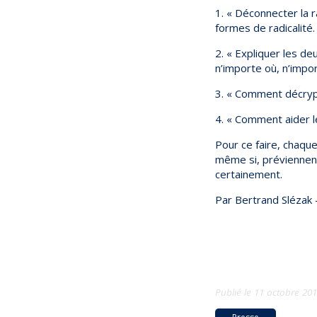
1. « Déconnecter la ra
formes de radicalité.
2. « Expliquer les de
n’importe où, n’impo
3. « Comment décrypt
4. « Comment aider l
Pour ce faire, chaqu
même si, préviennen
certainement.
Par Bertrand Slézak 
Publié le
11 octobre 20