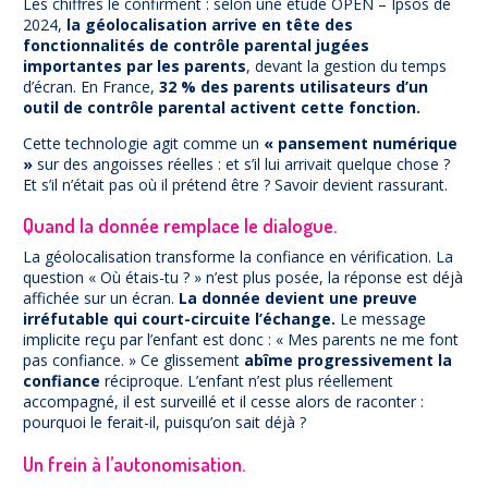
Les chiffres le confirment : selon une étude OPEN – Ipsos de
2024,
la géolocalisation arrive en tête des
fonctionnalités de contrôle parental jugées
importantes par les parents
, devant la gestion du temps
d’écran. En France,
32 % des parents utilisateurs d’un
outil de contrôle parental activent cette fonction.
Cette technologie agit comme un
« pansement numérique
»
sur des angoisses réelles : et s’il lui arrivait quelque chose ?
Et s’il n’était pas où il prétend être ? Savoir devient rassurant.
Quand la donnée remplace le dialogue.
La géolocalisation transforme la confiance en vérification. La
question « Où étais-tu ? » n’est plus posée, la réponse est déjà
affichée sur un écran.
La donnée devient une preuve
irréfutable qui court-circuite l’échange.
Le message
implicite reçu par l’enfant est donc : « Mes parents ne me font
pas confiance. » Ce glissement
abîme progressivement la
confiance
réciproque. L’enfant n’est plus réellement
accompagné, il est surveillé et il cesse alors de raconter :
pourquoi le ferait-il, puisqu’on sait déjà ?
Un frein à l’autonomisation.