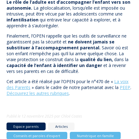
Le rôle de l’adulte est d’accompagner l’enfant vers son
autonomie.
La géolocalisation, lorsqu’elle est imposée ou
intrusive, peut être vécue par les adolescents comme une
infantilisation
qui entrave leur capacité à explorer, et à
apprendre à s’autoréguler.
Finalement, l’OPEN rappelle que les outils de surveillance ne
garantissent pas la sécurité et
ne doivent jamais se
substituer à l’accompagnement parental.
Savoir où est
son enfant n’empêche pas qu’il lui arrive quelque chose. La
vraie protection se construit dans la
qualité du lien,
dans la
capacité de l’enfant à identifier un danger
et à revenir
vers ses parents en cas de difficulté.
Cet article a été réalisé par l’OPEN pour le n°470 de «
La voix
des Parents
» dans le cadre de notre partenariat avec la
PEEP
.
Découvrez les autres rubriques
.
Publié le
12 novembre 2025
par
Chloé Costes
Espace parents
Articles
Conseils et paroles d'expert
Numérique en famille