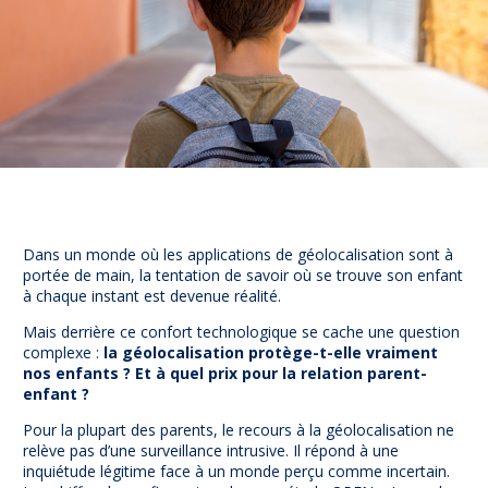
Prévention
NUAJE : NUmérique et Appropriation par la Jeunesse
Parents Sentinelles des écrans
Pari Risqué : Prévenir l’addiction aux jeux d’argent en
ligne
Contact
Newsletter
Espace presse
Dans un monde où les applications de géolocalisation sont à
portée de main, la tentation de savoir où se trouve son enfant
à chaque instant est devenue réalité.
Mais derrière ce confort technologique se cache une question
complexe :
la géolocalisation protège-t-elle vraiment
nos enfants ? Et à quel prix pour la relation parent-
enfant ?
Pour la plupart des parents, le recours à la géolocalisation ne
relève pas d’une surveillance intrusive. Il répond à une
inquiétude légitime face à un monde perçu comme incertain.