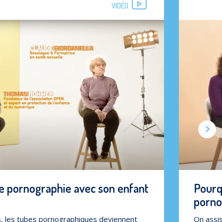
VIDÉO
Suivant
 pornographie avec son enfant
Pourq
porno
es, les tubes pornographiques deviennent
On assis