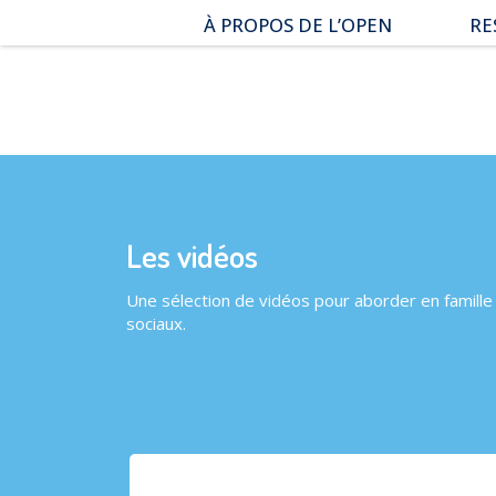
Aller
À PROPOS DE L’OPEN
RE
au
menu
Qui sommes-nous ?
Es
|
Nos combats et réussites
Do
Aller
au
No
contenu
Les vidéos
Une sélection de vidéos pour aborder en famille 
sociaux.