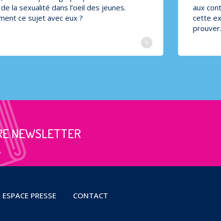
de la sexualité dans l’oeil des jeunes.
aux con
ent ce sujet avec eux ?
cette ex
prouver
RE NEWSLETTER
ESPACE PRESSE
CONTACT