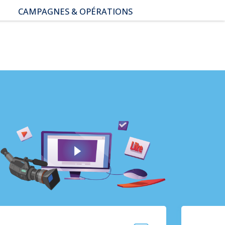
CAMPAGNES & OPÉRATIONS
SNAP – Sexualité, Numérique,
Adolescence & Prévention
NUAJE : NUmérique et
Appropriation par la Jeunesse
Parents Sentinelles des
écrans
Pari Risqué : Prévenir
l’addiction aux jeux d’argent
en ligne