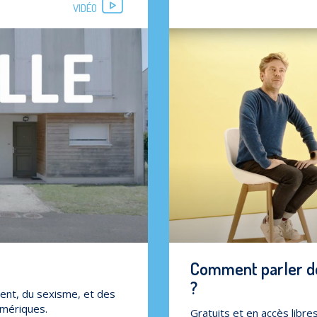
VIDÉO
Comment parler de
?
ent, du sexisme, et des
umériques.
Gratuits et en accès libr