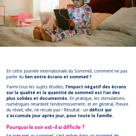
Prévention
NUAJE : NUmérique et Appropriation par la Jeunesse
Parents Sentinelles des écrans
Pari Risqué : Prévenir l’addiction aux jeux d’argent en
ligne
Contact
Newsletter
Espace presse
En cette Journée internationale du Sommeil, comment ne pas
parler du
lien entre écrans et sommeil ?
Parmi tous les sujets étudiés,
l’impact négatif des écrans
sur la qualité et la quantité de sommeil est l’un des
plus solides et documentés.
En pratique, les stimulations
numériques retardent l’endormissement, et en général, l’heure
du réveil, elle, ne recule pas ! Résultat : un
déficit qui
s’accumule jour après jour, pour toute la famille.
Pourquoi le soir est-il si difficile ?
Se préparer au sommeil, c’est entrer dans un moment de