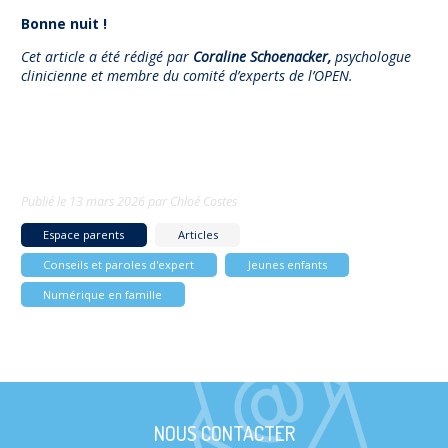
Bonne nuit !
Cet article a été rédigé par
Coraline Schoenacker,
psychologue
clinicienne et membre du comité d’experts de l’OPEN.
Publié le
13 mars 2026
par
Chloé Costes
Espace parents
Articles
Conseils et paroles d'expert
Jeunes enfants
Numérique en famille
NOUS CONTACTER