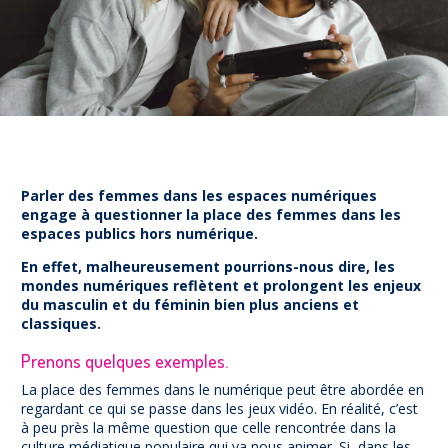
Prévention
NUAJE : NUmérique et Appropriation par la Jeunesse
Parents Sentinelles des écrans
Pari Risqué : Prévenir l’addiction aux jeux d’argent en
ligne
Contact
Newsletter
Parler des femmes dans les espaces numériques
Espace presse
engage à questionner la place des femmes dans les
espaces publics hors numérique.
En effet, malheureusement pourrions-nous dire, les
mondes numériques reflètent et prolongent les enjeux
du masculin et du féminin bien plus anciens et
classiques.
Prenons quelques exemples.
La place des femmes dans le numérique peut être abordée en
regardant ce qui se passe dans les jeux vidéo. En réalité, c’est
à peu près la même question que celle rencontrée dans la
culture médiatique populaire qui va nous animer. Si,
dans les