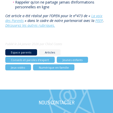
Rappeler qu’on ne partage jamais d’informations
personnelles en ligne
Cet article a été réalisé par l’OPEN pour le n°473 de «
La voix
des Parents
» dans le cadre de notre partenariat avec la
PEEP
.
Découvrez les autres rubriques.
Publié le
24 janvier 2026
par
Chloé Costes
Espace parents
Articles
Conseils et paroles d'expert
Jeunes enfants
Jeux vidéo
Numérique en famille
NOUS CONTACTER