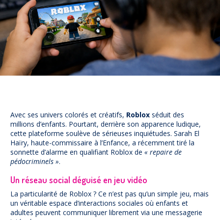
Prévention
NUAJE : NUmérique et Appropriation par la Jeunesse
Parents Sentinelles des écrans
Pari Risqué : Prévenir l’addiction aux jeux d’argent en
ligne
Contact
Newsletter
Espace presse
Avec ses univers colorés et créatifs,
Roblox
séduit des
millions d’enfants. Pourtant, derrière son apparence ludique,
cette plateforme soulève de sérieuses inquiétudes.
Sarah El
Haïry, haute-commissaire à l’Enfance, a récemment tiré la
sonnette d’alarme en qualifiant Roblox de
« repaire de
pédocriminels »
.
Un réseau social déguisé en jeu vidéo
La particularité de Roblox ? Ce n’est pas qu’un simple jeu, mais
un véritable espace d’interactions sociales où enfants et
adultes peuvent communiquer librement via une messagerie