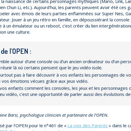
la naissance de certains personnages mythiques (Mario, Link, Lara C
ien Chun Li, etc.). Aujourd’hui, les parents peuvent avoir été ce
ppeler avec émois de leurs parties enflammées sur Super Nes, G
teur. Jouer à un jeu rétro en famille, en dépoussiérant la console
 à un émulateur ou un reboot, c’est créer du lien intergénération
ion une culture.
 de l’OPEN :
mble autour d’une console ou d’un ancien ordinateur ou d’un per
éunir là où certains pensent que le jeu vidéo isole.
surtout pas à faire découvrir à vos enfants les personnages de vo
e vos émotions vécues grâce aux jeux vidéo.
vos enfants comment les consoles, les jeux et les personnages o
jeu vidéo, c’est une opportunité de parler aussi des évolutions de 
oine Barsi, psychologue clinicien et partenaire de l’OPEN.
lisé par l’OPEN pour le n°461 de «
La voix des Parents
» dans le c