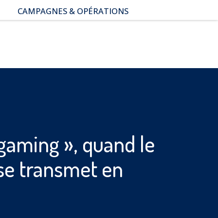
CAMPAGNES & OPÉRATIONS
SNAP – Sexualité, Numérique,
Adolescence & Prévention
NUAJE : NUmérique et
Appropriation par la Jeunesse
Parents Sentinelles des
écrans
Pari Risqué : Prévenir
l’addiction aux jeux d’argent
en ligne
ogaming », quand le
 se transmet en