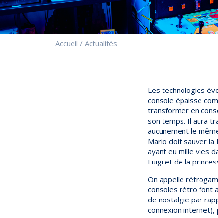
Accueil
/
Actualités
Les technologies évol
console épaisse com
transformer en conso
son temps. Il aura 
aucunement le même q
Mario doit sauver la
ayant eu mille vies 
Luigi et de la princ
On appelle rétrogami
consoles rétro font
de nostalgie par rapp
connexion internet), 