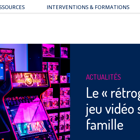
SSOURCES
INTERVENTIONS & FORMATIONS
pace parents
ssiers thématiques
s études
ACTUALITÉS
Le « rétr
jeu vidéo
famille