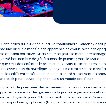
uent, celles du jeu vidéo aussi. La traditionnelle Gameboy a fait pl
me une brique a modifié son apparence et évolué avec son époq
le de salon portative.
Mario reste toujours le même personnage
traversé bon nombre de générations de joueurs ; mais le Mario d
ue celui des enfants : le premier, aux traits rudimentaires, a pou
 Princesse Daisy du maléfique Tatanga, un extraterrestre mystéri
dans les différentes séries de jeu, est aujourd’hui souvent accom
esse Peach pour sauver un prince dans un monde des fleurs.
ng le fait de jouer avec des anciennes consoles ou à des anciens 
 appel aux souvenirs des gamers de la première génération et r
ort à la façon de jouer (être ensemble côte à côté car il n’y avai
par rapport aux graphismes (les jeux étaient cubiques et la visio