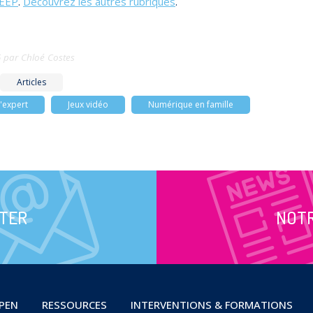
EEP
.
Découvrez les autres rubriques
.
5
par
Chloé Costes
Articles
'expert
Jeux vidéo
Numérique en famille
TER
NOT
OPEN
RESSOURCES
INTERVENTIONS & FORMATIONS