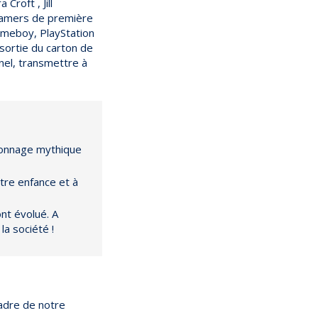
roft , Jill
s gamers de première
ameboy, PlayStation
 sortie du carton de
nel, transmettre à
sonnage mythique
tre enfance et à
nt évolué. A
la société !
adre de notre