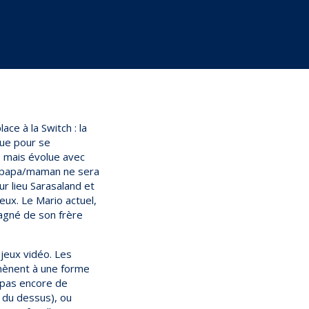
ace à la Switch : la
ue pour se
 mais évolue avec
e papa/maman ne sera
r lieu Sarasaland et
eux. Le Mario actuel,
pagné de son frère
jeux vidéo. Les
amènent à une forme
t pas encore de
n du dessus), ou