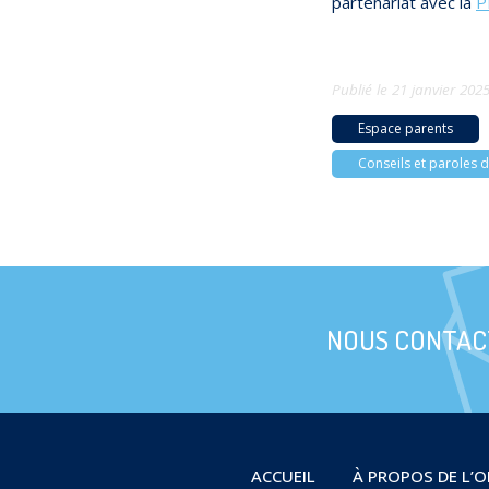
partenariat avec la
P
Publié le
21 janvier 202
Espace parents
Conseils et paroles d
NOUS CONTAC
ACCUEIL
À PROPOS DE L’