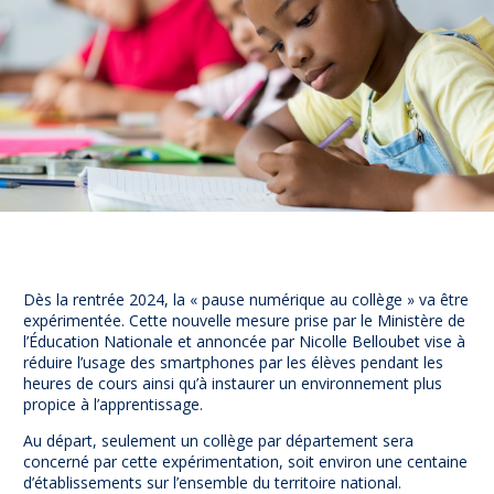
Prévention
NUAJE : NUmérique et Appropriation par la Jeunesse
Parents Sentinelles des écrans
Pari Risqué : Prévenir l’addiction aux jeux d’argent en
ligne
Contact
Newsletter
Espace presse
Dès la rentrée 2024, la « pause numérique au collège » va être
expérimentée. Cette nouvelle mesure prise par le Ministère de
l’Éducation Nationale et annoncée par Nicolle Belloubet vise à
réduire l’usage des smartphones par les élèves pendant les
heures de cours ainsi qu’à instaurer un environnement plus
propice à l’apprentissage.
Au départ, seulement un collège par département sera
concerné par cette expérimentation, soit environ une centaine
d’établissements sur l’ensemble du territoire national.