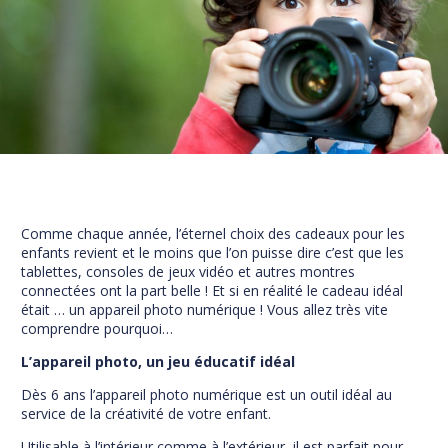
Prévention
NUAJE : NUmérique et Appropriation par la Jeunesse
Parents Sentinelles des écrans
Pari Risqué : Prévenir l’addiction aux jeux d’argent en
ligne
Contact
Newsletter
Espace presse
Comme chaque année, l’éternel choix des cadeaux pour les
enfants revient et le moins que l’on puisse dire c’est que les
tablettes, consoles de jeux vidéo et autres montres
connectées ont la part belle ! Et si en réalité le cadeau idéal
était … un appareil photo numérique ! Vous allez très vite
comprendre pourquoi…
L’appareil photo, un jeu éducatif idéal
Dès 6 ans l’appareil photo numérique est un outil idéal au
service de la créativité de votre enfant.
Utilisable à l’intérieur comme à l’extérieur, il est parfait pour