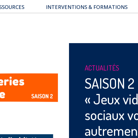
SSOURCES
INTERVENTIONS & FORMATIONS
pace parents
ssiers thématiques
s études
ACTUALITÉS
SAISON 2 
« Jeux vi
sociaux vo
autrement