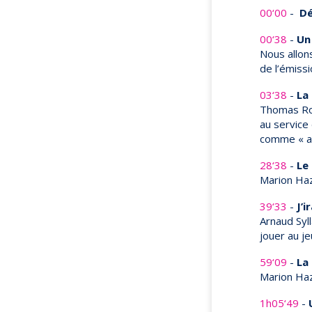
00‘00
-
Dé
00‘38
-
Un 
Nous allons
de l’émissi
03‘38
-
La
Thomas Ro
au service
comme « ad
28‘38
-
Le
Marion Haz
39‘33
-
J’i
Arnaud Syl
jouer au je
59‘09
-
La
Marion Haz
1h05‘49
-