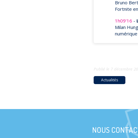
Bruno Bert
Fortnite
en
1h09‘16
-
Milan Hung
numérique
Publié le
7 décembre 2
Actualités
NOUS CONTAC