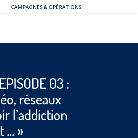
CAMPAGNES & OPÉRATIONS
SNAP – Sexualité, Numérique,
Adolescence & Prévention
NUAJE : NUmérique et
Appropriation par la Jeunesse
Parents Sentinelles des
écrans
Pari Risqué : Prévenir
l’addiction aux jeux d’argent
en ligne
EPISODE 03 :
déo, réseaux
ir l’addiction
 … »