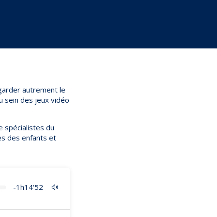
egarder autrement le
 sein des jeux vidéo
e spécialistes du
es des enfants et
-1h14‘52