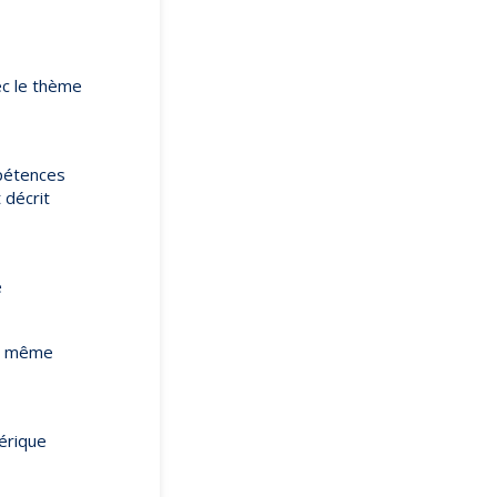
ec le thème
pétences
 décrit
e
et même
érique