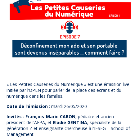
Prévention
NUAJE : NUmérique et Appropriation par la Jeunesse
Parents Sentinelles des écrans
Pari Risqué : Prévenir l’addiction aux jeux d’argent en
ligne
Contact
Newsletter
Espace presse
« Les Petites Causeries du Numérique » est une émission live
initiée par l’OPEN pour parler de la place des écrans et du
numérique dans les familles.
Date de l’émission
: mardi 26/05/2020
Invités :
François-Marie CARON
, pédiatre et ancien
président de l’AFPA, et
Elodie GENTINA
, spécialiste de la
génération Z et enseignante chercheuse à l’IESEG – School of
Management